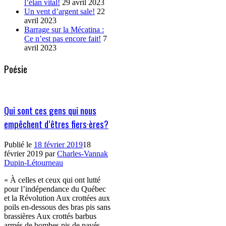
l’élan vital!
29 avril 2023
Un vent d’argent sale!
22
avril 2023
Barrage sur la Mécatina :
Ce n’est pas encore fait!
7
avril 2023
Poésie
Qui sont ces gens qui nous
empêchent d’êtres fiers·ères?
Publié le
18 février 2019
18
février 2019
par
Charles-Vannak
Dupin-Létourneau
« À celles et ceux qui ont lutté
pour l’indépendance du Québec
et la Révolution Aux crottées aux
poils en-dessous des bras pis sans
brassières Aux crottés barbus
armés de bombes pis de pavés