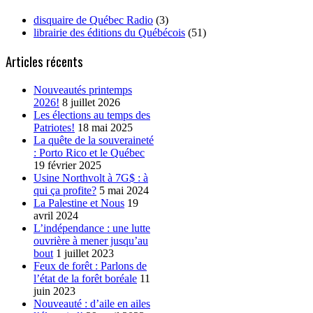
disquaire de Québec Radio
(3)
librairie des éditions du Québécois
(51)
Articles récents
Nouveautés printemps
2026!
8 juillet 2026
Les élections au temps des
Patriotes!
18 mai 2025
La quête de la souveraineté
: Porto Rico et le Québec
19 février 2025
Usine Northvolt à 7G$ : à
qui ça profite?
5 mai 2024
La Palestine et Nous
19
avril 2024
L’indépendance : une lutte
ouvrière à mener jusqu’au
bout
1 juillet 2023
Feux de forêt : Parlons de
l’état de la forêt boréale
11
juin 2023
Nouveauté : d’aile en ailes