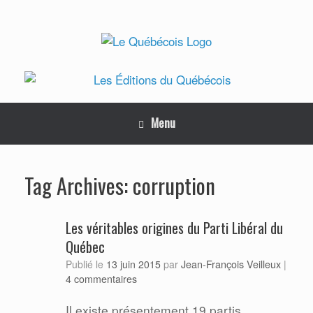
Skip
to
content
Menu
corruption
Tag Archives:
Les véritables origines du Parti Libéral du
Québec
Jean-François Veilleux
Publié le
13 juin 2015
par
|
4 commentaires
Il existe présentement 19 partis