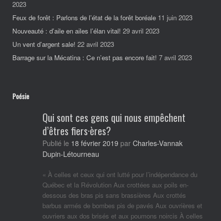
2023
Feux de forêt : Parlons de l’état de la forêt boréale
11 juin 2023
Nouveauté : d’aile en ailes l’élan vital!
29 avril 2023
Un vent d’argent sale!
22 avril 2023
Barrage sur la Mécatina : Ce n’est pas encore fait!
7 avril 2023
Poésie
Qui sont ces gens qui nous empêchent
d’êtres fiers·ères?
Charles-Vannak
Publié le
18 février 2019
par
Dupin-Létourneau
« À celles et ceux qui ont lutté pour l’indépendance du
Québec et la Révolution Aux crottées aux poils en-
dessous des bras pis sans brassières Aux crottés
barbus armés de bombes pis de pavés Aux ouvrières et
ouvriers aux dos brisés et aux poumons noircis À celles