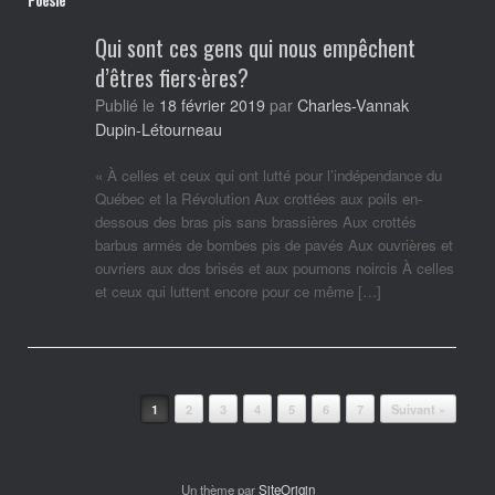
Qui sont ces gens qui nous empêchent
d’êtres fiers·ères?
Charles-Vannak
Publié le
18 février 2019
par
Dupin-Létourneau
« À celles et ceux qui ont lutté pour l’indépendance du
Québec et la Révolution Aux crottées aux poils en-
dessous des bras pis sans brassières Aux crottés
barbus armés de bombes pis de pavés Aux ouvrières et
ouvriers aux dos brisés et aux poumons noircis À celles
et ceux qui luttent encore pour ce même […]
Post navigation
1
2
3
4
5
6
7
Suivant »
Un thème par
SiteOrigin