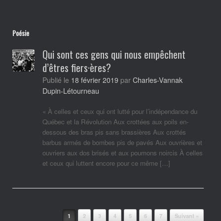
Poésie
Qui sont ces gens qui nous empêchent
d’êtres fiers·ères?
Charles-Vannak
Publié le
18 février 2019
par
Dupin-Létourneau
« À celles et ceux qui ont lutté pour l’indépendance du
Québec et la Révolution Aux crottées aux poils en-
dessous des bras pis sans brassières Aux crottés
barbus armés de bombes pis de pavés Aux ouvrières et
ouvriers aux dos brisés et aux poumons noircis À celles
et ceux qui luttent encore pour ce même […]
Post navigation
1
2
3
4
5
6
7
Suivant »