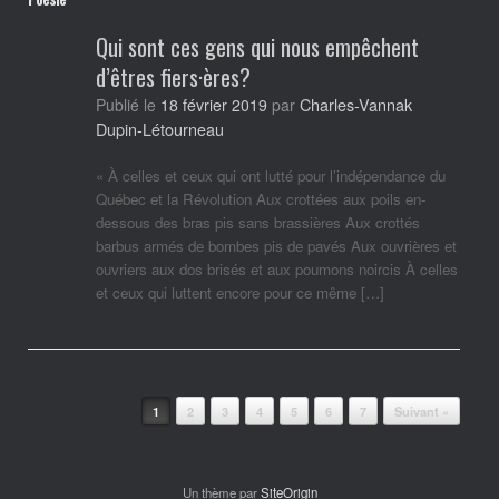
Qui sont ces gens qui nous empêchent
d’êtres fiers·ères?
Charles-Vannak
Publié le
18 février 2019
par
Dupin-Létourneau
« À celles et ceux qui ont lutté pour l’indépendance du
Québec et la Révolution Aux crottées aux poils en-
dessous des bras pis sans brassières Aux crottés
barbus armés de bombes pis de pavés Aux ouvrières et
ouvriers aux dos brisés et aux poumons noircis À celles
et ceux qui luttent encore pour ce même […]
Post navigation
1
2
3
4
5
6
7
Suivant »
Un thème par
SiteOrigin