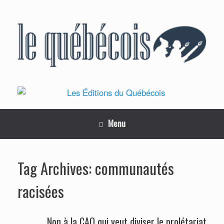
Skip
to
content
Menu
communautés
Tag Archives:
racisées
Non à la CAQ qui veut diviser le prolétariat