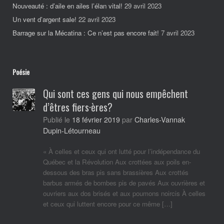
Nouveauté : d’aile en ailes l’élan vital!
29 avril 2023
Un vent d’argent sale!
22 avril 2023
Barrage sur la Mécatina : Ce n’est pas encore fait!
7 avril 2023
Poésie
Qui sont ces gens qui nous empêchent
d’êtres fiers·ères?
Charles-Vannak
Publié le
18 février 2019
par
Dupin-Létourneau
« À celles et ceux qui ont lutté pour l’indépendance du
Québec et la Révolution Aux crottées aux poils en-
dessous des bras pis sans brassières Aux crottés
barbus armés de bombes pis de pavés Aux ouvrières et
ouvriers aux dos brisés et aux poumons noircis À celles
et ceux qui luttent encore pour ce même […]