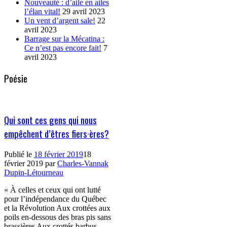
Nouveauté : d’aile en ailes
l’élan vital!
29 avril 2023
Un vent d’argent sale!
22
avril 2023
Barrage sur la Mécatina :
Ce n’est pas encore fait!
7
avril 2023
Poésie
Qui sont ces gens qui nous
empêchent d’êtres fiers·ères?
Publié le
18 février 2019
18
février 2019
par
Charles-Vannak
Dupin-Létourneau
« À celles et ceux qui ont lutté
pour l’indépendance du Québec
et la Révolution Aux crottées aux
poils en-dessous des bras pis sans
brassières Aux crottés barbus