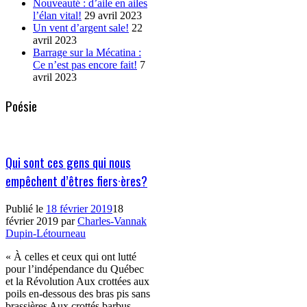
Nouveauté : d’aile en ailes
l’élan vital!
29 avril 2023
Un vent d’argent sale!
22
avril 2023
Barrage sur la Mécatina :
Ce n’est pas encore fait!
7
avril 2023
Poésie
Qui sont ces gens qui nous
empêchent d’êtres fiers·ères?
Publié le
18 février 2019
18
février 2019
par
Charles-Vannak
Dupin-Létourneau
« À celles et ceux qui ont lutté
pour l’indépendance du Québec
et la Révolution Aux crottées aux
poils en-dessous des bras pis sans
brassières Aux crottés barbus