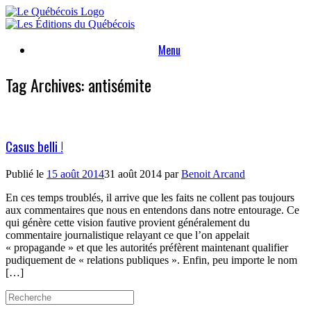
Skip
to
content
Menu
Tag Archives:
antisémite
Casus belli !
Publié le
15 août 2014
31 août 2014
par
Benoit Arcand
En ces temps troublés, il arrive que les faits ne collent pas toujours
aux commentaires que nous en entendons dans notre entourage. Ce
qui génère cette vision fautive provient généralement du
commentaire journalistique relayant ce que l’on appelait
« propagande » et que les autorités préfèrent maintenant qualifier
pudiquement de « relations publiques ». Enfin, peu importe le nom
[…]
Search
for: