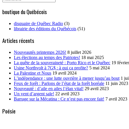
for:
boutique du Québécois
disquaire de Québec Radio
(3)
librairie des éditions du Québécois
(51)
Articles récents
Nouveautés printemps 2026!
8 juillet 2026
Les élections au temps des Patriotes!
18 mai 2025
La quête de la souveraineté : Porto Rico et le Québec
19 févrie
Usine Northvolt à 7G$ : à qui ça profite?
5 mai 2024
La Palestine et Nous
19 avril 2024
L’indépendance : une lutte ouvrière à mener jusqu’au bout
1 ju
Feux de forêt : Parlons de l’état de la forêt boréale
11 juin 2023
Nouveauté : d’aile en ailes l’élan vital!
29 avril 2023
Un vent d’argent sale!
22 avril 2023
Barrage sur la Mécatina : Ce n’est pas encore fait!
7 avril 2023
Poésie