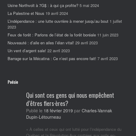
Usine Northvolt à 7G$ : à qui ça profite?
5 mai 2024
La Palestine et Nous
19 avril 2024
L’indépendance : une lutte ouvrière à mener jusqu’au bout
1 juillet
2023
Feux de forêt : Parlons de l’état de la forêt boréale
11 juin 2023
Nouveauté : d’aile en ailes l’élan vital!
29 avril 2023
Un vent d’argent sale!
22 avril 2023
Barrage sur la Mécatina : Ce n’est pas encore fait!
7 avril 2023
Poésie
Qui sont ces gens qui nous empêchent
d’êtres fiers·ères?
Publié le
18 février 2019
par
Charles-Vannak
Dupin-Létourneau
« À celles et ceux qui ont lutté pour l’indépendance du
Québec et la Révolution Aux crottées aux poils en-