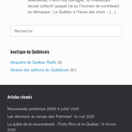
recueil collectif (auquel j’ai eu l’honneur de contribuer)
se démarque : Le Québec à l’heure des choix – […]
Search
for:
boutique du Québécois
disquaire de Québec Radio
(3)
librairie des éditions du Québécois
(51)
Articles récents
Nouveautés printemps 2026!
8 juillet 2026
Les élections au temps des Patriotes!
18 mai 2025
La quête de la souveraineté : Porto Rico et le Québec
19 février
2025