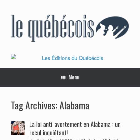
Skip
to
content
Menu
Alabama
Tag Archives:
La loi anti-avortement en Alabama : un
recul inquiétant!