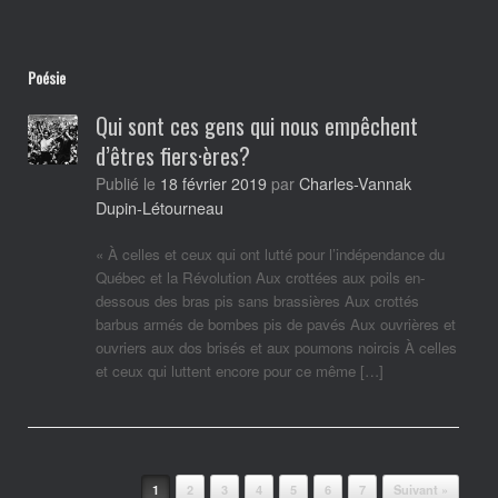
Poésie
Qui sont ces gens qui nous empêchent
d’êtres fiers·ères?
Charles-Vannak
Publié le
18 février 2019
par
Dupin-Létourneau
« À celles et ceux qui ont lutté pour l’indépendance du
Québec et la Révolution Aux crottées aux poils en-
dessous des bras pis sans brassières Aux crottés
barbus armés de bombes pis de pavés Aux ouvrières et
ouvriers aux dos brisés et aux poumons noircis À celles
et ceux qui luttent encore pour ce même […]
Post navigation
1
2
3
4
5
6
7
Suivant »