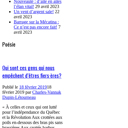
Nouveauté : d’aile en ailes
l’élan vital!
29 avril 2023
Un vent d’argent sale!
22
avril 2023
Barrage sur la Mécatina :
Ce n’est pas encore fait!
7
avril 2023
Poésie
Qui sont ces gens qui nous
empêchent d’êtres fiers·ères?
Publié le
18 février 2019
18
février 2019
par
Charles-Vannak
Dupin-Létourneau
« À celles et ceux qui ont lutté
pour l’indépendance du Québec
et la Révolution Aux crottées aux
poils en-dessous des bras pis sans
brassières Aux crottés barbus