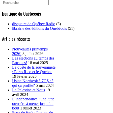
Search
for:
boutique du Québécois
disquaire de Québec Radio
(3)
librairie des éditions du Québécois
(51)
Articles récents
Nouveautés printemps
2026!
8 juillet 2026
Les élections au temps des
Patriotes!
18 mai 2025
La quête de la souveraineté
: Porto Rico et le Québec
19 février 2025
Usine Northvolt à 7G$ : à
qui ça profite?
5 mai 2024
La Palestine et Nous
19
avril 2024
L’indépendance : une lutte
ouvrière à mener jusqu’au
bout
1 juillet 2023
Feux de forêt : Parlons de