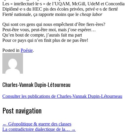
Les « intellectuel·le·s » de l’UQAM, McGill, UdeM et Concordia
Diplômé·e·s du HEC pis des écoles privées, privé·e·s de fierté
Fierté nationale, ça rapporte moins que le
cheap labor
Qui sont ces gens qui nous empêchent d’être fiers·ères?
Peut-être vous, peut-être moi, mais j’ose espérer…
Qu’en bout de compte, j’aurais fait ma part
Pour ce pays qui n’en finit plus de ne pas être!
Posted in
Poésie
.
Charles-Vannak Dupin-Létourneau
Consulter les publications de Charles-Vannak Dupin-Létourneau
Post navigation
←
Géopolitique & guerre des classes
La contradictoire dialectique de la…
→