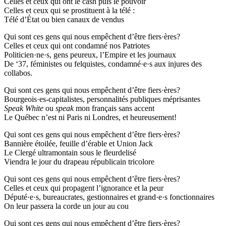
Celles et ceux qui ont le cash puis le pouvoir
Celles et ceux qui se prostituent à la télé :
Télé d’État ou bien canaux de vendus
Qui sont ces gens qui nous empêchent d’être fiers·ères?
Celles et ceux qui ont condamné nos Patriotes
Politicien·ne·s, gens peureux, l’Empire et les journaux
De ‘37, féministes ou felquistes, condamné·e·s aux injures des
collabos.
Qui sont ces gens qui nous empêchent d’être fiers·ères?
Bourgeois·es-capitalistes, personnalités publiques méprisantes
Speak White
ou
speak
mon français sans accent
Le Québec n’est ni Paris ni Londres, et heureusement!
Qui sont ces gens qui nous empêchent d’être fiers·ères?
Bannière étoilée, feuille d’érable et Union Jack
Le Clergé ultramontain sous le fleurdelisé
Viendra le jour du drapeau républicain tricolore
Qui sont ces gens qui nous empêchent d’être fiers·ères?
Celles et ceux qui propagent l’ignorance et la peur
Député·e·s, bureaucrates, gestionnaires et grand·e·s fonctionnaires
On leur passera la corde un jour au cou
Qui sont ces gens qui nous empêchent d’être fiers·ères?