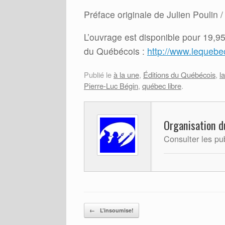
Préface originale de Julien Poulin 
L’ouvrage est disponible pour 19,95
du Québécois :
http://www.lequebe
Publié le
à la une
,
Éditions du Québécois
,
l
Pierre-Luc Bégin
,
québec libre
.
Organisation d
Consulter les pu
Post navigation
←
L’insoumise!