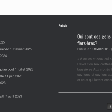
Poésie
Qui sont ces gens
fiers·ères?
025
 Québec
19 février 2025
Publié le
18 février 2019
 2024
« À celles et ceux qui o
Révolution Aux crottées
qu’au bout
1 juillet 2023
brassières Aux crottés
ouvrières et ouvriers a
ale
11 juin 2023
et ceux qui luttent enc
2023
it!
7 avril 2023
Post navigation
1