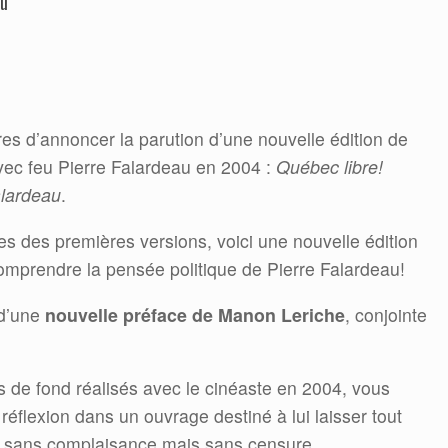
au
es d’annoncer la parution d’une nouvelle édition de
avec feu Pierre Falardeau en 2004 :
Québec libre!
alardeau
.
es des premières versions, voici une nouvelle édition
omprendre la pensée politique de Pierre Falardeau!
 d’une
nouvelle préface de Manon Leriche
, conjointe
ens de fond réalisés avec le cinéaste en 2004, vous
réflexion dans un ouvrage destiné à lui laisser tout
é, sans complaisance mais sans censure.