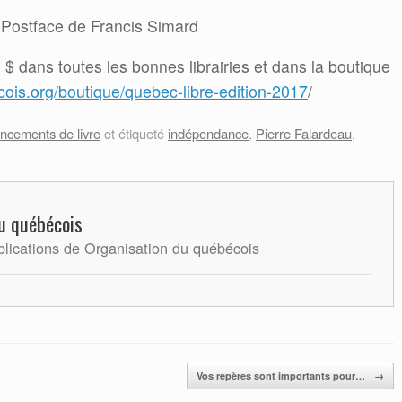
/ Postface de Francis Simard
 $ dans toutes les bonnes librairies et dans la boutique
cois.org/boutique/quebec-libre-edition-2017
/
ancements de livre
et étiqueté
indépendance
,
Pierre Falardeau
,
u québécois
blications de Organisation du québécois
Vos repères sont importants pour…
→