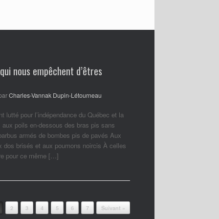
 qui nous empêchent d’êtres
par
Charles-Vannak Dupin-Létourneau
nt lutté pour l’indépendance du Québec et la
 aux poils en-dessous des bras pis sans
 barbus armés de bombes pis de pavés Aux
ux dos brisés et aux poumons noircis À celles
ore pour ce même […]
2
3
4
5
6
7
Suivant »