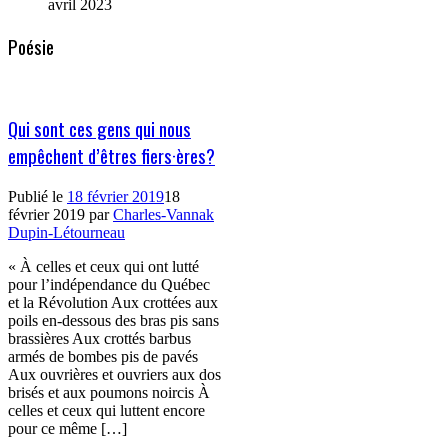
avril 2023
Poésie
Qui sont ces gens qui nous
empêchent d’êtres fiers·ères?
Publié le
18 février 2019
18
février 2019
par
Charles-Vannak
Dupin-Létourneau
« À celles et ceux qui ont lutté
pour l’indépendance du Québec
et la Révolution Aux crottées aux
poils en-dessous des bras pis sans
brassières Aux crottés barbus
armés de bombes pis de pavés
Aux ouvrières et ouvriers aux dos
brisés et aux poumons noircis À
celles et ceux qui luttent encore
pour ce même […]