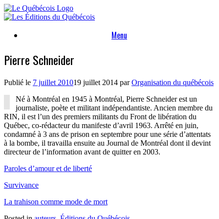
Skip
to
content
Menu
Pierre Schneider
Publié le
7 juillet 2010
19 juillet 2014
par
Organisation du québécois
Né à Montréal en 1945 à Montréal, Pierre Schneider est un
journaliste, poète et militant indépendantiste. Ancien membre du
RIN, il est l’un des premiers militants du Front de libération du
Québec, co-rédacteur du manifeste d’avril 1963. Arrêté en juin,
condamné à 3 ans de prison en septembre pour une série d’attentats
à la bombe, il travailla ensuite au Journal de Montréal dont il devint
directeur de l’information avant de quitter en 2003.
Paroles d’amour et de liberté
Survivance
La trahison comme mode de mort
Posted in
auteurs
,
Éditions du Québécois
.