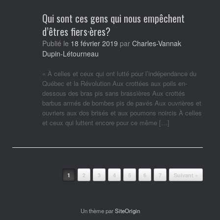
Qui sont ces gens qui nous empêchent
d’êtres fiers·ères?
Publié le
18 février 2019
par
Charles-Vannak
Dupin-Létourneau
« À celles et ceux qui ont lutté pour l’indépendance du
Québec et la Révolution Aux crottées aux poils en-
dessous des bras pis sans brassières Aux crottés
barbus armés de bombes pis de pavés Aux ouvrières et
ouvriers aux dos brisés et aux poumons noircis À celles
et ceux qui luttent encore pour ce même […]
Post navigation
1
2
3
4
5
6
7
Suivant »
Un thème par
SiteOrigin