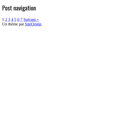
Post navigation
1
2
3
4
5
6
7
Suivant »
Un thème par
SiteOrigin