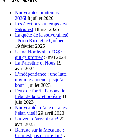
Nouveautés printemps
2026!
8 juillet 2026
Les élections au temps des
Patriotes!
18 mai 2025
La quête de la souveraineté
: Porto Rico et le Québec
19 février 2025
Usine Northvolt à 7G$ : à
qui ça profite?
5 mai 2024
La Palestine et Nous
19
avril 2024
L’indépendance : une lutte
ouvrière à mener jusqu’au
bout
1 juillet 2023
Feux de forêt : Parlons de
l’état de la forêt boréale
11
juin 2023
Nouveauté : d’aile en ailes
l’élan vital!
29 avril 2023
Un vent d’argent sale!
22
avril 2023
Barrage sur la Mécatina :
Ce n’est pas encore fait!
7