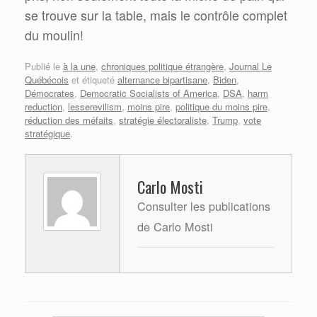
se trouve sur la table, mais le contrôle complet
du moulin!
Publié le
à la une
,
chroniques politique étrangère
,
Journal Le
Québécois
et étiqueté
alternance bipartisane
,
Biden
,
Démocrates
,
Democratic Socialists of America
,
DSA
,
harm
reduction
,
lesserevilism
,
moins pire
,
politique du moins pire
,
réduction des méfaits
,
stratégie électoraliste
,
Trump
,
vote
stratégique
.
Carlo Mosti
Consulter les publications
de Carlo Mosti