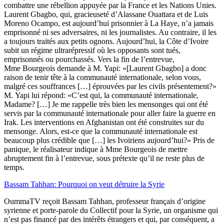
combattre une rébellion appuyée par la France et les Nations Unies.
Laurent Gbagbo, qui, gracieuseté d’Alassane Ouattara et de Luis
Moreno Ocampo, est aujourd’hui prisonnier à La Haye, n’a jamais
emprisonné ni ses adversaires, ni les journalistes. Au contraire, il les
a toujours traités aux petits ognons. Aujourd’hui, la Côte d’Ivoire
subit un régime ultrarépressif où les opposants sont tués,
emprisonnés ou pourchassés. Vers la fin de l’entrevue,
Mme Bourgeois demande à M. Yapi: «[Laurent Gbagbo] a donc
raison de tenir tête à la communauté internationale, selon vous,
malgré ces souffrances […] éprouvées par les civils présentement?»
M. Yapi lui répond: «C’est qui, la communauté internationale,
Madame? […] Je me rappelle très bien les mensonges qui ont été
servis par la communauté internationale pour aller faire la guerre en
Irak. Les interventions en Afghanistan ont été construites sur du
mensonge. Alors, est-ce que la communauté internationale est
beaucoup plus crédible que […] les Ivoiriens aujourd’hui?» Pris de
panique, le réalisateur indique à Mme Bourgeois de mettre
abruptement fin à l’entrevue, sous prétexte qu’il ne reste plus de
temps.
Bassam Tahhan: Pourquoi on veut détruire la Syrie
OummaTV reçoit Bassam Tahhan, professeur français d’origine
syrienne et porte-parole du Collectif pour la Syrie, un organisme qui
n’est pas financé par des intérêts étrangers et qui, par conséquent, a