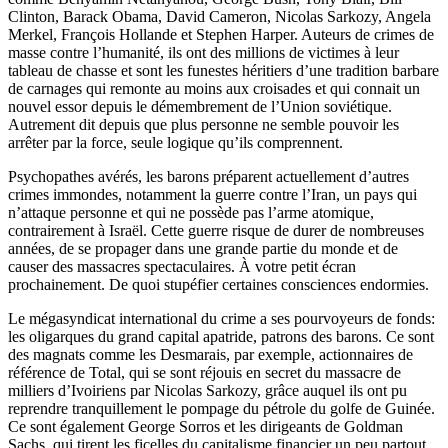
Clinton, Barack Obama, David Cameron, Nicolas Sarkozy, Angela
Merkel, François Hollande et Stephen Harper. Auteurs de crimes de
masse contre l’humanité, ils ont des millions de victimes à leur
tableau de chasse et sont les funestes héritiers d’une tradition barbare
de carnages qui remonte au moins aux croisades et qui connait un
nouvel essor depuis le démembrement de l’Union soviétique.
Autrement dit depuis que plus personne ne semble pouvoir les
arrêter par la force, seule logique qu’ils comprennent.
Psychopathes avérés, les barons préparent actuellement d’autres
crimes immondes, notamment la guerre contre l’Iran, un pays qui
n’attaque personne et qui ne possède pas l’arme atomique,
contrairement à Israël. Cette guerre risque de durer de nombreuses
années, de se propager dans une grande partie du monde et de
causer des massacres spectaculaires. À votre petit écran
prochainement. De quoi stupéfier certaines consciences endormies.
Le mégasyndicat international du crime a ses pourvoyeurs de fonds:
les oligarques du grand capital apatride, patrons des barons. Ce sont
des magnats comme les Desmarais, par exemple, actionnaires de
référence de Total, qui se sont réjouis en secret du massacre de
milliers d’Ivoiriens par Nicolas Sarkozy, grâce auquel ils ont pu
reprendre tranquillement le pompage du pétrole du golfe de Guinée.
Ce sont également George Sorros et les dirigeants de Goldman
Sachs, qui tirent les ficelles du capitalisme financier un peu partout