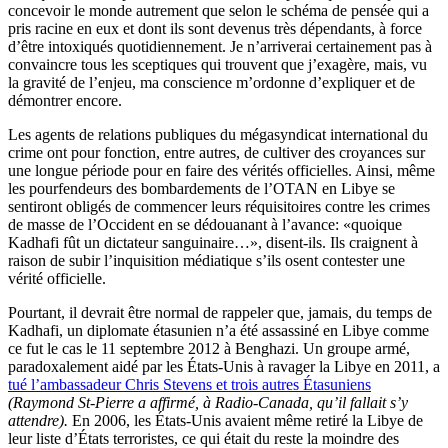
concevoir le monde autrement que selon le schéma de pensée qui a
pris racine en eux et dont ils sont devenus très dépendants, à force
d’être intoxiqués quotidiennement. Je n’arriverai certainement pas à
convaincre tous les sceptiques qui trouvent que j’exagère, mais, vu
la gravité de l’enjeu, ma conscience m’ordonne d’expliquer et de
démontrer encore.
Les agents de relations publiques du mégasyndicat international du
crime ont pour fonction, entre autres, de cultiver des croyances sur
une longue période pour en faire des vérités officielles. Ainsi, même
les pourfendeurs des bombardements de l’OTAN en Libye se
sentiront obligés de commencer leurs réquisitoires contre les crimes
de masse de l’Occident en se dédouanant à l’avance: «quoique
Kadhafi fût un dictateur sanguinaire…», disent-ils. Ils craignent à
raison de subir l’inquisition médiatique s’ils osent contester une
vérité officielle.
Pourtant, il devrait être normal de rappeler que, jamais, du temps de
Kadhafi, un diplomate étasunien n’a été assassiné en Libye comme
ce fut le cas le 11 septembre 2012 à Benghazi. Un groupe armé,
paradoxalement aidé par les États-Unis à ravager la Libye en 2011, a
tué l’ambassadeur Chris Stevens et trois autres Étasuniens
(
Raymond St-Pierre a affirmé, à Radio-Canada, qu’il fallait s’y
attendre
)
.
En 2006, les États-Unis avaient même retiré la Libye de
leur liste d’États terroristes, ce qui était du reste la moindre des