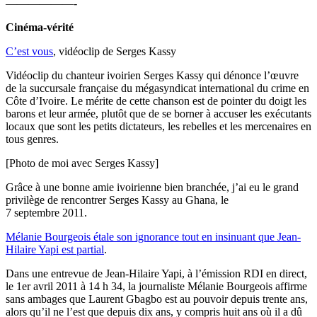
——————-
Cinéma-vérité
C’est vous
, vidéoclip de Serges Kassy
Vidéoclip du chanteur ivoirien Serges Kassy qui dénonce l’œuvre
de la succursale française du mégasyndicat international du crime en
Côte d’Ivoire. Le mérite de cette chanson est de pointer du doigt les
barons et leur armée, plutôt que de se borner à accuser les exécutants
locaux que sont les petits dictateurs, les rebelles et les mercenaires en
tous genres.
[Photo de moi avec Serges Kassy]
Grâce à une bonne amie ivoirienne bien branchée, j’ai eu le grand
privilège de rencontrer Serges Kassy au Ghana, le
7 septembre 2011.
Mélanie Bourgeois étale son ignorance tout en insinuant que Jean-
Hilaire Yapi est partial
.
Dans une entrevue de Jean-Hilaire Yapi, à l’émission RDI en direct,
le 1er avril 2011 à 14 h 34, la journaliste Mélanie Bourgeois affirme
sans ambages que Laurent Gbagbo est au pouvoir depuis trente ans,
alors qu’il ne l’est que depuis dix ans, y compris huit ans où il a dû