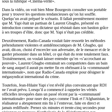
sous la rubrique «Cinéma-vérité».
Dans la vidéo, on voit bien Mme Bourgeois consulter son portable
pour y trouver les questions tendancieuses qu’on lui souffle.
Quelqu’un avait préparé le scénario. Il fallait premièrement montrer
que M. Yapi était un partisan de Laurent Gbagbo, présenté en
introduction comme un dictateur qui résistait dans son bastion grâce
à ses troupes d’élite, donc que M. Yapi n’était pas crédible.
Deuxièmement, Radio-Canada voulait faire ressortir les méthodes
prétendument violentes et antidémocratiques de M. Gbagbo, qui
avait, dit-on, choisi d’encercler son adversaire, de le menacer et de le
garder prisonnier dans un hôtel, ce qui était du reste totalement faux.
Troisièmement, on voulait laisser entendre qu’en «s’accrochant au
pouvoir», Laurent Gbagbo entrainait ses compatriotes dans un bain
de sang auquel il aurait pu mettre fin en obéissant à la «communauté
internationale», nom que Radio-Canada emploie pour désigner le
mégasyndicat international du crime.
Toutefois, Jean-Hilaire Yapi s’est révélé plus convaincant que RDI
ne l’avait prévu. Lorsqu’il a commencé à rappeler les vérités
officielles invoquées dans un passé récent par la «communauté
internationale» pour raser des pays comme l’Irak et l’Afghanistan, le
réalisateur a abruptement mis fin à l’entrevue, faite en direct et
jamais rediffusée. Prenez six minutes et trente-cinq secondes pour