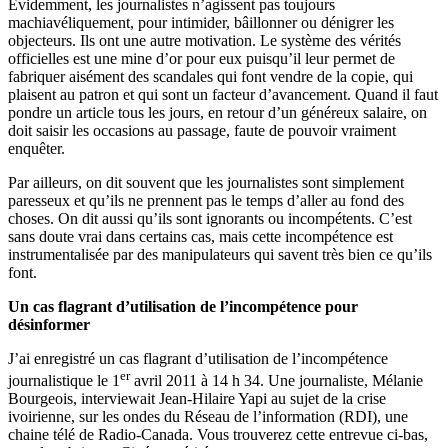
Évidemment, les journalistes n’agissent pas toujours
machiavéliquement, pour intimider, bâillonner ou dénigrer les
objecteurs. Ils ont une autre motivation. Le système des vérités
officielles est une mine d’or pour eux puisqu’il leur permet de
fabriquer aisément des scandales qui font vendre de la copie, qui
plaisent au patron et qui sont un facteur d’avancement. Quand il faut
pondre un article tous les jours, en retour d’un généreux salaire, on
doit saisir les occasions au passage, faute de pouvoir vraiment
enquêter.
Par ailleurs, on dit souvent que les journalistes sont simplement
paresseux et qu’ils ne prennent pas le temps d’aller au fond des
choses. On dit aussi qu’ils sont ignorants ou incompétents. C’est
sans doute vrai dans certains cas, mais cette incompétence est
instrumentalisée par des manipulateurs qui savent très bien ce qu’ils
font.
Un cas flagrant d’utilisation de l’incompétence pour
désinformer
J’ai enregistré un cas flagrant d’utilisation de l’incompétence
er
journalistique le 1
avril 2011 à 14 h 34. Une journaliste, Mélanie
Bourgeois, interviewait Jean-Hilaire Yapi au sujet de la crise
ivoirienne, sur les ondes du Réseau de l’information (RDI), une
chaine télé de Radio-Canada. Vous trouverez cette entrevue ci-bas,