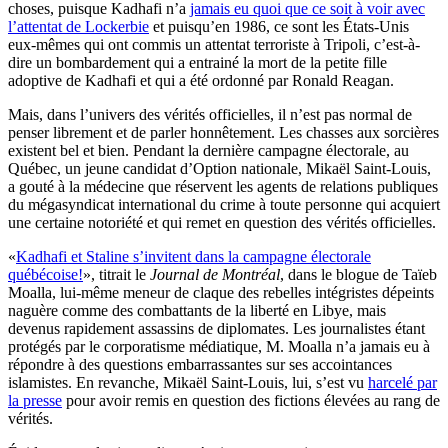
choses, puisque Kadhafi n’a
jamais eu quoi que ce soit à voir avec
l’attentat de Lockerbie
et puisqu’en 1986, ce sont les États-Unis
eux-mêmes qui ont commis un attentat terroriste à Tripoli, c’est-à-
dire un bombardement qui a entrainé la mort de la petite fille
adoptive de Kadhafi et qui a été ordonné par Ronald Reagan.
Mais, dans l’univers des vérités officielles, il n’est pas normal de
penser librement et de parler honnêtement. Les chasses aux sorcières
existent bel et bien. Pendant la dernière campagne électorale, au
Québec, un jeune candidat d’Option nationale, Mikaël Saint-Louis,
a gouté à la médecine que réservent les agents de relations publiques
du mégasyndicat international du crime à toute personne qui acquiert
une certaine notoriété et qui remet en question des vérités officielles.
«
Kadhafi et Staline s’invitent dans la campagne électorale
québécoise!
», titrait le
Journal de Montréal
, dans le blogue de Taïeb
Moalla, lui-même meneur de claque des rebelles intégristes dépeints
naguère comme des combattants de la liberté en Libye, mais
devenus rapidement assassins de diplomates. Les journalistes étant
protégés par le corporatisme médiatique, M. Moalla n’a jamais eu à
répondre à des questions embarrassantes sur ses accointances
islamistes. En revanche, Mikaël Saint-Louis, lui, s’est vu
harcelé par
la presse
pour avoir remis en question des fictions élevées au rang de
vérités.