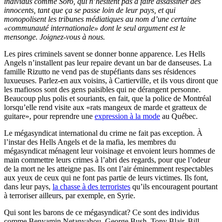
individus comme Soro, qui n’hésitent pas à faire assassiner des
innocents, tant que ça se passe loin de leur pays, et qui
monopolisent les tribunes médiatiques au nom d’une certaine
«communauté internationale» dont le seul argument est le
mensonge. Joignez-vous à nous.
Les pires criminels savent se donner bonne apparence. Les Hells
Angels n’installent pas leur repaire devant un bar de danseuses. La
famille Rizutto ne vend pas de stupéfiants dans ses résidences
luxueuses. Parlez-en aux voisins, à Cartierville, et ils vous diront que
les mafiosos sont des gens paisibles qui ne dérangent personne.
Beaucoup plus polis et souriants, en fait, que la police de Montréal
lorsqu’elle rend visite aux «rats mangeux de marde et gratteux de
guitare», pour reprendre une
expression à la mode
au Québec.
Le mégasyndicat international du crime ne fait pas exception. À
l’instar des Hells Angels et de la mafia, les membres du
mégasyndicat ménagent leur voisinage et envoient leurs hommes de
main commettre leurs crimes à l’abri des regards, pour que l’odeur
de la mort ne les atteigne pas. Ils ont l’air éminemment respectables
aux yeux de ceux qui ne font pas partie de leurs victimes. Ils font,
dans leur pays,
la chasse à des terroristes
qu’ils encouragent pourtant
à terroriser ailleurs, par exemple, en Syrie.
Qui sont les barons de ce mégasyndicat? Ce sont des individus
comme Benyamin Netanyahou, George Bush, Tony Blair, Bill