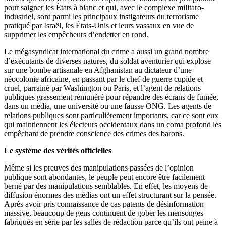
pour saigner les États à blanc et qui, avec le complexe militaro-
industriel, sont parmi les principaux instigateurs du terrorisme
pratiqué par Israël, les États-Unis et leurs vassaux en vue de
supprimer les empêcheurs d’endetter en rond.
Le mégasyndicat international du crime a aussi un grand nombre
d’exécutants de diverses natures, du soldat aventurier qui explose
sur une bombe artisanale en Afghanistan au dictateur d’une
néocolonie africaine, en passant par le chef de guerre cupide et
cruel, parrainé par Washington ou Paris, et l’agent de relations
publiques grassement rémunéré pour répandre des écrans de fumée,
dans un média, une université ou une fausse ONG. Les agents de
relations publiques sont particulièrement importants, car ce sont eux
qui maintiennent les électeurs occidentaux dans un coma profond les
empêchant de prendre conscience des crimes des barons.
Le système des vérités officielles
Même si les preuves des manipulations passées de l’opinion
publique sont abondantes, le peuple peut encore être facilement
berné par des manipulations semblables. En effet, les moyens de
diffusion énormes des médias ont un effet structurant sur la pensée.
Après avoir pris connaissance de cas patents de désinformation
massive, beaucoup de gens continuent de gober les mensonges
fabriqués en série par les salles de rédaction parce qu’ils ont peine à