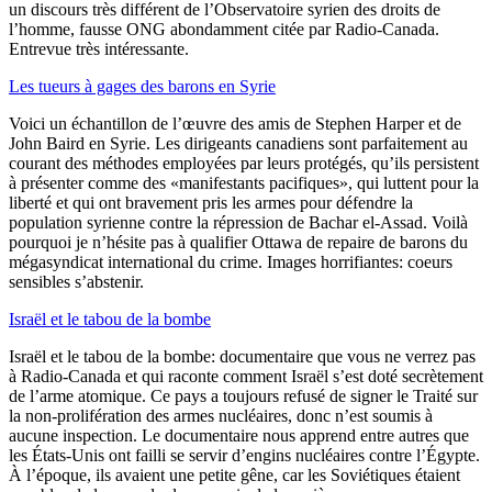
un discours très différent de l’Observatoire syrien des droits de
l’homme, fausse ONG abondamment citée par Radio-Canada.
Entrevue très intéressante.
Les tueurs à gages des barons en Syrie
Voici un échantillon de l’œuvre des amis de Stephen Harper et de
John Baird en Syrie. Les dirigeants canadiens sont parfaitement au
courant des méthodes employées par leurs protégés, qu’ils persistent
à présenter comme des «manifestants pacifiques», qui luttent pour la
liberté et qui ont bravement pris les armes pour défendre la
population syrienne contre la répression de Bachar el-Assad. Voilà
pourquoi je n’hésite pas à qualifier Ottawa de repaire de barons du
mégasyndicat international du crime. Images horrifiantes: coeurs
sensibles s’abstenir.
Israël et le tabou de la bombe
Israël et le tabou de la bombe: documentaire que vous ne verrez pas
à Radio-Canada et qui raconte comment Israël s’est doté secrètement
de l’arme atomique. Ce pays a toujours refusé de signer le Traité sur
la non-prolifération des armes nucléaires, donc n’est soumis à
aucune inspection. Le documentaire nous apprend entre autres que
les États-Unis ont failli se servir d’engins nucléaires contre l’Égypte.
À l’époque, ils avaient une petite gêne, car les Soviétiques étaient