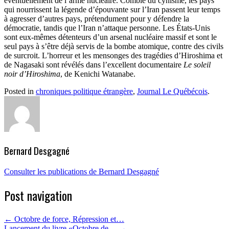
éventuellement de l’arme nucléaire. Comble du cynisme, les pays
qui nourrissent la légende d’épouvante sur l’Iran passent leur temps
à agresser d’autres pays, prétendument pour y défendre la
démocratie, tandis que l’Iran n’attaque personne. Les États-Unis
sont eux-mêmes détenteurs d’un arsenal nucléaire massif et sont le
seul pays à s’être déjà servis de la bombe atomique, contre des civils
de surcroit. L’horreur et les mensonges des tragédies d’Hiroshima et
de Nagasaki sont révélés dans l’excellent documentaire
Le soleil
noir d’Hiroshima
, de Kenichi Watanabe.
Posted in
chroniques politique étrangère
,
Journal Le Québécois
.
Bernard Desgagné
Consulter les publications de Bernard Desgagné
Post navigation
←
Octobre de force, Répression et…
Lancement du livre «Octobre de…
→