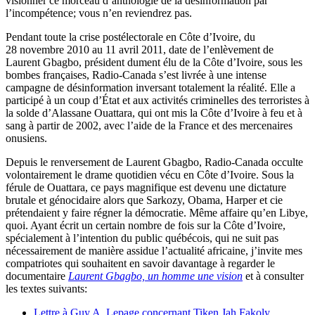
visionner ce morceau d’anthologie de la désinformation par
l’incompétence; vous n’en reviendrez pas.
Pendant toute la crise postélectorale en Côte d’Ivoire, du
28 novembre 2010 au 11 avril 2011, date de l’enlèvement de
Laurent Gbagbo, président dument élu de la Côte d’Ivoire, sous les
bombes françaises, Radio-Canada s’est livrée à une intense
campagne de désinformation inversant totalement la réalité. Elle a
participé à un coup d’État et aux activités criminelles des terroristes à
la solde d’Alassane Ouattara, qui ont mis la Côte d’Ivoire à feu et à
sang à partir de 2002, avec l’aide de la France et des mercenaires
onusiens.
Depuis le renversement de Laurent Gbagbo, Radio-Canada occulte
volontairement le drame quotidien vécu en Côte d’Ivoire. Sous la
férule de Ouattara, ce pays magnifique est devenu une dictature
brutale et génocidaire alors que Sarkozy, Obama, Harper et cie
prétendaient y faire régner la démocratie. Même affaire qu’en Libye,
quoi. Ayant écrit un certain nombre de fois sur la Côte d’Ivoire,
spécialement à l’intention du public québécois, qui ne suit pas
nécessairement de manière assidue l’actualité africaine, j’invite mes
compatriotes qui souhaitent en savoir davantage à regarder le
documentaire
Laurent Gbagbo, un homme une vision
et à consulter
les textes suivants:
Lettre à Guy A. Lepage concernant Tiken Jah Fakoly