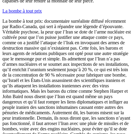
capables de leur rendre la monnaie de leur pièce.
La bombe à tout prix
La bombe à tout prix: documentaire surréaliste diffusé récemment
par Radio-Canada, qui sert à répandre une légende d’épouvante.
Véritable psychose, la peur que l’Iran se dote de l’arme nucléaire est
cultivée pour que l’on puisse justifier une attaque contre ce pays,
comme on a justifié l’attaque de l’Irak en invoquant des armes de
destruction massive qui n’existaient pas. Cette fois, les barons et
leurs agents de relations publiques ont opté pour une autre stratégie
que le mensonge pur et simple. Ils admettent que l’Iran n’a pas
d’armes nucléaires et se soumet aux inspections de ses installations,
qu’il enrichit l’uranium seulement jusqu’à 20 %, ce qui est très loin
de la concentration de 90 % nécessaire pour fabriquer une bombe,
qu’Israël et les États-Unis assassinent des scientifiques iraniens et
qu’ils attaquent les installations iraniennes avec des virus
informatiques. Mais les barons du crime comme Stephen Harper et
John Baird nous disent que l’Iran est quand même un pays
dangereux et qu’il faut rompre les liens diplomatiques et infliger au
peuple iranien des sanctions inhumaines causant entre autres des
pénuries de médicaments. Autrement dit, les barons misent sur la
peur irrationnelle. Demain, ils nous diront que, les sanctions n’ayant
pas fonctionné, il faut arroser l’Iran avec une pluie de missiles et de
bombes, voire avec des engins nucléaires, pour éviter qu’il se dote