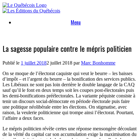
Skip
to
content
Menu
La sagesse populaire contre le mépris politicien
Publié le
1 juillet 2018
2 juillet 2018
par
Marc Bonhomme
On se moque de l’électorat caquiste qui veut le beurre – les baisses
d’impôt – et l’argent du beurre – la bonification des services publics.
Les Libéraux ne sont pas loin derrière le double langage de la CAQ
sauf qu’il le font en deux temps soit les coupes post-électorales puis
les demi-bonifications préélectorales. La variante péquiste consiste à
tenir un discours social-démocrate en période électorale puis faire
une politique néolibérale entre les élections. On stigmatise, avec
raison, la veulerie politicienne qui trompe ainsi l’électorat. Pourtant,
l’affaire a deux faces.
Le mépris politicien révèle certes une réponse mensongère découlant
de la vérité du capital car son accumulation exige la maximisation du