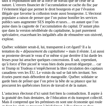
taux d’exploitation tant de la force de travail que de celle de la
nature. L’envers financier de l’accumulation se cache du fisc par
l’évitement légal que permet le droit bourgeois et par l’évasion
illégale que favorise la collusion toute aussi bourgeoise. L’électorat
populaire a raison de penser que l’on puisse bonifier les services
publics sans augmenter SES impôts et taxes… en autant que l’on
puise dans la cagnotte de l’accumulation du capital. D’autant plus
que dans la version néolibérale du capitalisme, la part purement
spéculative, exacerbant les inégalités afin de rémunérer son oisiveté,
explose.
Québec solidaire serait-il, lui, transparent à cet égard? Il a la
tentation du «
dépassement du capitalisme
» mais il résiste. Lui aussi
se prosterne devant le veau d’or même si par derrière il lui darde les
fesses pour lui arracher quelques concessions. Il sait, cependant,
qu’à force d’être picoré le veau bien dodu pourrait déguerpir… car
ni Trump ni Trudeau n’empêcheront la libre circulation des capitaux
canadiens vers les ÉU. Le voisin du sud se fait très invitant. Ses
écuries puent mais débordent de mangeaille. Québec solidaire se
garde bien de prôner que l’on prive la bête de sa pitance que lui
procurent les québécoises forces de travail et de la nature.
L’astucieux électorat d’ici saisit fort bien la contradiction. Il aspire à
la gratuité des frais dentaires, de l’éducation et du transport collectif.
Mais il comprend que les prémisses en sont une économie qui roule