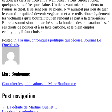
et dont les clefs se trouvent à Wall Street, à Bay Street et chez
quelques sous-fifres pure laine. Un tiens vaut mieux que deux tu
l’auras se dit-il. Il se sent pris au piège. N’y aurait-il pas lieu de tuer
le veau d’or quitte à devenir végétarien et à se redistribuer également
les victuailles qu’il bouffait tout en rendant sa part à la terre-mère?
Entre la soumission au marché sous la houlette des transnationales, à
ses droits de polluer et à sa taxe carbone, et le plein emploi
écologique, il faut choisir.
Posted in
à la une
,
chroniques politique québécoise
,
Journal Le
Québécois
.
Marc Bonhomme
Consulter les publications de Marc Bonhomme
Post navigation
←
La défaite de Martine Ouellet…
La crise des réfugiées :…
→