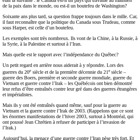
était la suivante : le Canada est-il un pays qui travaille au maintien
de la paix dans le monde, ou est-il un boutefeu de Washington?
Soixante ans plus tard, sa question frappe toujours dans le mille. Car,
il faut reconnaître que la politique du Canada sous Trudeau, comme
sous Harper, est celle d’un boutefeu.
Les exemples sont très nombreux. Ils vont de la Chine, à la Russie, à
la Syrie, à la Palestine et surtout à l’Iran.
Mais quelle est le rapport avec l’indépendance du Québec?
Un petit regard en arrière nous aiderait à y répondre. Lors des
e
e
guerres du 20
siècle et de la première décennie du 21
siècle –
guerre des Boers, première et seconde guerre mondiale, guerre du
Vietnam et guerre contre l’Irak – les Québécois ont bien démontré
leur refus d’être entraînés contre leur gré dans des guerres étrangères
et impérialistes.
Mais ils y ont été entraînés quand même, sauf pour la guerre au
Vietnam et la guerre contre l’Irak de 2003. (Rappelons que ce sont
les énormes manifestations de l’hiver 2003, surtout à Montréal, qui
ont poussé Jean Chrétien à refuser de participer à l’invasion de
l’Irak.)
Aujourd’hui, la menace d’une guerre contre l’Iran pèse très fort. Et