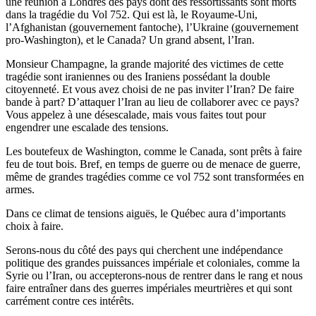
une réunion à Londres des pays dont des ressortissants sont morts
dans la tragédie du Vol 752. Qui est là, le Royaume-Uni,
l’Afghanistan (gouvernement fantoche), l’Ukraine (gouvernement
pro-Washington), et le Canada? Un grand absent, l’Iran.
Monsieur Champagne, la grande majorité des victimes de cette
tragédie sont iraniennes ou des Iraniens possédant la double
citoyenneté. Et vous avez choisi de ne pas inviter l’Iran? De faire
bande à part? D’attaquer l’Iran au lieu de collaborer avec ce pays?
Vous appelez à une désescalade, mais vous faites tout pour
engendrer une escalade des tensions.
Les boutefeux de Washington, comme le Canada, sont prêts à faire
feu de tout bois. Bref, en temps de guerre ou de menace de guerre,
même de grandes tragédies comme ce vol 752 sont transformées en
armes.
Dans ce climat de tensions aiguës, le Québec aura d’importants
choix à faire.
Serons-nous du côté des pays qui cherchent une indépendance
politique des grandes puissances impériale et coloniales, comme la
Syrie ou l’Iran, ou accepterons-nous de rentrer dans le rang et nous
faire entraîner dans des guerres impériales meurtrières et qui sont
carrément contre ces intérêts.