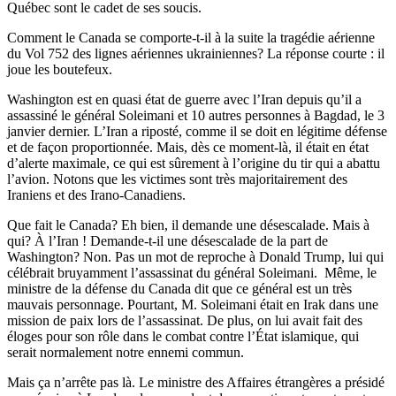
Québec sont le cadet de ses soucis.
Comment le Canada se comporte-t-il à la suite la tragédie aérienne
du Vol 752 des lignes aériennes ukrainiennes? La réponse courte : il
joue les boutefeux.
Washington est en quasi état de guerre avec l’Iran depuis qu’il a
assassiné le général Soleimani et 10 autres personnes à Bagdad, le 3
janvier dernier. L’Iran a riposté, comme il se doit en légitime défense
et de façon proportionnée. Mais, dès ce moment-là, il était en état
d’alerte maximale, ce qui est sûrement à l’origine du tir qui a abattu
l’avion. Notons que les victimes sont très majoritairement des
Iraniens et des Irano-Canadiens.
Que fait le Canada? Eh bien, il demande une désescalade. Mais à
qui? À l’Iran ! Demande-t-il une désescalade de la part de
Washington? Non. Pas un mot de reproche à Donald Trump, lui qui
célébrait bruyamment l’assassinat du général Soleimani. Même, le
ministre de la défense du Canada dit que ce général est un très
mauvais personnage. Pourtant, M. Soleimani était en Irak dans une
mission de paix lors de l’assassinat. De plus, on lui avait fait des
éloges pour son rôle dans le combat contre l’État islamique, qui
serait normalement notre ennemi commun.
Mais ça n’arrête pas là. Le ministre des Affaires étrangères a présidé