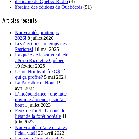
disquaire de Québec Radio
(3)
librairie des éditions du Québécois
(51)
Articles récents
Nouveautés printemps
2026!
8 juillet 2026
Les élections au temps des
Patriotes!
18 mai 2025
La quête de la souveraineté
: Porto Rico et le Québec
19 février 2025
Usine Northvolt à 7G$ : à
qui ça profite?
5 mai 2024
La Palestine et Nous
19
avril 2024
L’indépendance : une lutte
ouvrière à mener jusqu’au
bout
1 juillet 2023
Feux de forêt : Parlons de
l’état de la forêt boréale
11
juin 2023
Nouveauté : d’aile en ailes
l’élan vital!
29 avril 2023
Un vent d’argent sale!
22