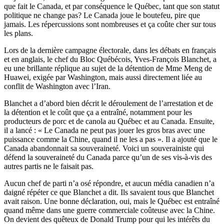
que fait le Canada, et par conséquence le Québec, tant que son statut
politique ne change pas? Le Canada joue le boutefeu, pire que
jamais. Les répercussions sont nombreuses et ça coûte cher sur tous
les plans.
Lors de la dernière campagne électorale, dans les débats en français
et en anglais, le chef du Bloc Québécois, Yves-François Blanchet, a
eu une brillante réplique au sujet de la détention de Mme Meng de
Huawei, exigée par Washington, mais aussi directement liée au
conflit de Washington avec l’Iran.
Blanchet a d’abord bien décrit le déroulement de l’arrestation et de
la détention et le coût que ça a entraîné, notamment pour les
producteurs de porc et de canola au Québec et au Canada. Ensuite,
il a lancé : « Le Canada ne peut pas jouer les gros bras avec une
puissance comme la Chine, quand il ne les a pas ». Il a ajouté que le
Canada abandonnait sa souveraineté. Voici un souverainiste qui
défend la souveraineté du Canada parce qu’un de ses vis-à-vis des
autres partis ne le faisait pas.
Aucun chef de parti n’a osé répondre, et aucun média canadien n’a
daigné répéter ce que Blanchet a dit. Ils savaient tous que Blanchet
avait raison. Une bonne déclaration, oui, mais le Québec est entraîné
quand même dans une guerre commerciale coûteuse avec la Chine.
On devient des quêteux de Donald Trump pour qui les intérêts du