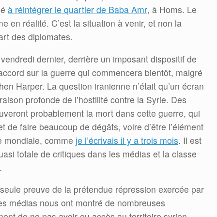
cé
à réintégrer le quartier de Baba Amr
, à Homs. Le
e en réalité. C’est la situation à venir, et non la
épart des diplomates.
endredi dernier, derrière un imposant dispositif de
 l’accord sur la guerre qui commencera bientôt, malgré
en Harper. La question iranienne n’était qu’un écran
raison profonde de l’hostilité contre la Syrie. Des
ouveront probablement la mort dans cette guerre, qui
et de faire beaucoup de dégâts, voire d’être l’élément
re mondiale, comme
je l’écrivais il y a trois mois
. Il est
uasi totale de critiques dans les médias et la classe
.
seule preuve de la prétendue répression exercée par
Les médias nous ont montré de nombreuses
nent de ne pas avoir eu accès au territoire syrien