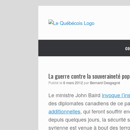
Skip
to
content
co
La guerre contre la souveraineté pop
Publié le
6 mars 2012
par
Bernard Desgagné
Le ministre John Baird
invoque l’in
des diplomates canadiens de ce pay
additionnelles
, qui feront souffrir 
depuis quelques jours, la sécurité 
syrienne est venue à bout des terro