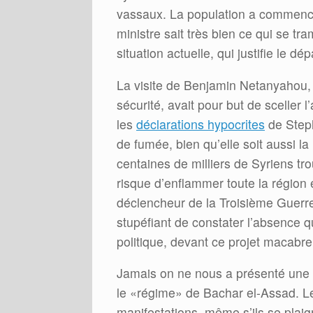
vassaux. La population a commen
ministre sait très bien ce qui se tram
situation actuelle, qui justifie le d
La visite de Benjamin Netanyahou, v
sécurité, avait pour but de sceller
les
déclarations hypocrites
de Steph
de fumée, bien qu’elle soit aussi la 
centaines de milliers de Syriens tr
risque d’enflammer toute la région 
déclencheur de la Troisième Guer
stupéfiant de constater l’absence q
politique, devant ce projet macabre
Jamais on ne nous a présenté une 
le «régime» de Bachar el-Assad. 
manifestations, même s’ils se plaig