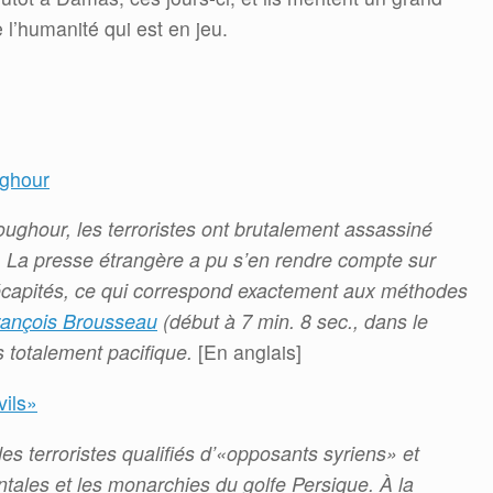
e l’humanité qui est en jeu.
ughour
oughour, les terroristes ont brutalement assassiné
 La presse étrangère a pu s’en rendre compte sur
décapités, ce qui correspond exactement aux méthodes
rançois Brousseau
(début à 7 min. 8 sec., dans le
ors totalement pacifique.
[En anglais]
vils»
 terroristes qualifiés d’«opposants syriens» et
tales et les monarchies du golfe Persique. À la