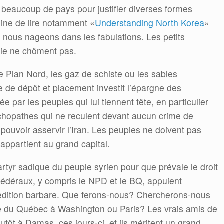
beaucoup de pays pour justifier diverses formes
peine de lire notamment «
Understanding North Korea
»
 nous nageons dans les fabulations. Les petits
chie ne chôment pas.
le Plan Nord, les gaz de schiste ou les sables
e de dépôt et placement investit l’épargne des
par les peuples qui lui tiennent tête, en particulier
ychopathes qui ne reculent devant aucun crime de
r pouvoir asservir l’Iran. Les peuples ne doivent pas
appartient au grand capital.
rtyr sadique du peuple syrien pour que prévale le droit
s fédéraux, y compris le NPD et le BQ, appuient
édition barbare. Que ferons-nous? Chercherons-nous
é du Québec à Washington ou Paris? Les vrais amis de
utôt à Damas, ces jours-ci, et ils méritent un grand