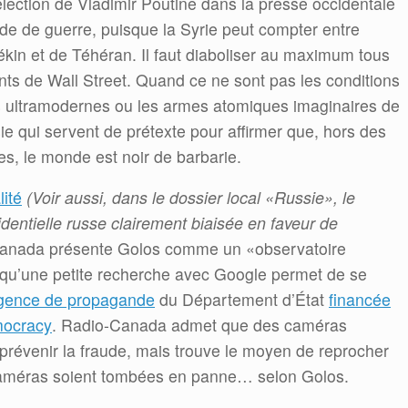
élection de Vladimir Poutine dans la presse occidentale
ande de guerre, puisque la Syrie peut compter entre
ékin et de Téhéran. Il faut diaboliser au maximum tous
nts de Wall Street. Quand ce ne sont pas les conditions
es ultramodernes ou les armes atomiques imaginaires de
sie qui servent de prétexte pour affirmer que, hors des
s, le monde est noir de barbarie.
lité
(
Voir aussi, dans le dossier local «Russie», le
identielle russe clairement biaisée en faveur de
Canada présente Golos comme un «observatoire
 qu’une petite recherche avec Google permet de se
gence de propagande
du Département d’État
financée
mocracy
. Radio-Canada admet que des caméras
 prévenir la fraude, mais trouve le moyen de reprocher
caméras soient tombées en panne… selon Golos.