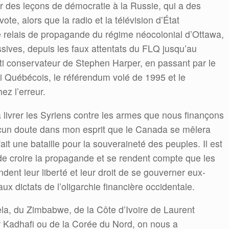
des leçons de démocratie à la Russie, qui a des
e, alors que la radio et la télévision d’État
 relais de propagande du régime néocolonial d’Ottawa,
ives, depuis les faux attentats du FLQ jusqu’au
rti conservateur de Stephen Harper, en passant par le
ti Québécois, le référendum volé de 1995 et le
z l’erreur.
à livrer les Syriens contre les armes que nous finançons
ucun doute dans mon esprit que le Canada se mêlera
ait une bataille pour la souveraineté des peuples. Il est
e croire la propagande et se rendent compte que les
ent leur liberté et leur droit de se gouverner eux-
ux dictats de l’oligarchie financière occidentale.
la, du Zimbabwe, de la Côte d’Ivoire de Laurent
Kadhafi ou de la Corée du Nord, on nous a