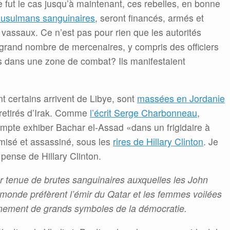
ut le cas jusqu’à maintenant, ces rebelles, en bonne
musulmans sanguinaires
, seront financés, armés et
 vassaux. Ce n’est pas pour rien que les autorités
grand nombre de mercenaires, y compris des officiers
is dans une zone de combat? Ils manifestaient
t certains arrivent de Libye, sont
massées en Jordanie
retirés d’Irak. Comme
l’écrit Serge Charbonneau
,
 compte exhiber Bachar el-Assad «dans un frigidaire à
omisé et assassiné, sous les
rires de Hillary Clinton
. Je
ense de Hillary Clinton.
ur tenue de brutes sanguinaires auxquelles les John
monde préfèrent l’émir du Qatar et les femmes voilées
nement de grands symboles de la démocratie.