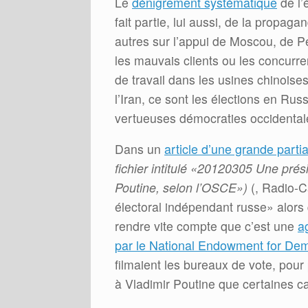
Le
dénigrement systématique
de l’
fait partie, lui aussi, de la propag
autres sur l’appui de Moscou, de P
les mauvais clients ou les concurre
de travail dans les usines chinois
l’Iran, ce sont les élections en Rus
vertueuses démocraties occidentale
Dans un
article d’une grande partia
fichier intitulé «20120305 Une prés
Poutine, selon l’OSCE»)
(, Radio-
électoral indépendant russe» alors
rendre vite compte que c’est une
a
par le National Endowment for De
filmaient les bureaux de vote, pour
à Vladimir Poutine que certaines 