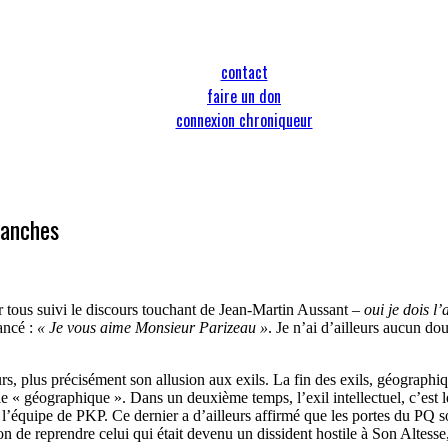
contact
faire un don
connexion chroniqueur
blanches
r tous suivi le discours touchant de Jean-Martin Aussant –
oui je dois l
ancé :
« Je vous aime Monsieur Parizeau »
. Je n’ai d’ailleurs aucun do
rs, plus précisément son allusion aux exils. La fin des exils, géographiq
e « géographique ». Dans un deuxième temps, l’exil intellectuel, c’est le 
’équipe de PKP. Ce dernier a d’ailleurs affirmé que les portes du PQ so
n de reprendre celui qui était devenu un dissident hostile à Son Altesse,