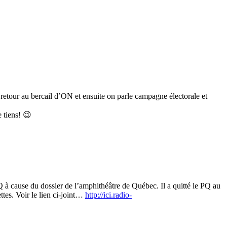
 retour au bercail d’ON et ensuite on parle campagne électorale et
e tiens! 😉
Q à cause du dossier de l’amphithéâtre de Québec. Il a quitté le PQ au
tes. Voir le lien ci-joint…
http://ici.radio-