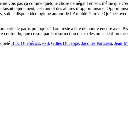
je ne vois pas ça comme quelque chose de négatif en soi, même que c’est 
ur se faisait rapidement, cela aurait des allures d’opportunisme. Opportu
is, soit la dispute idéologique autour de l’Amphithéâtre de Québec avec 
on parle de partis politiques? Tout reste à être démontré encore avec PK
re confondu, que ce soit par la résurrection des exilés ou celle d’un mes
iqueté
Bloc Québécois
,
exil
,
Gilles Duceppe
,
Jacques Parizeau
,
Jean-Ma