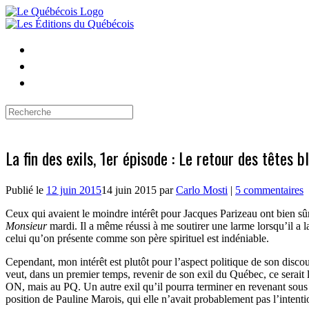
Skip
to
content
Search
for:
La fin des exils, 1er épisode : Le retour des têtes 
Publié le
12 juin 2015
14 juin 2015
par
Carlo Mosti
|
5 commentaires
Ceux qui avaient le moindre intérêt pour Jacques Parizeau ont bien sû
Monsieur
mardi. Il a même réussi à me soutirer une larme lorsqu’il a l
celui qu’on présente comme son père spirituel est indéniable.
Cependant, mon intérêt est plutôt pour l’aspect politique de son discou
veut, dans un premier temps, revenir de son exil du Québec, ce serait l
ON, mais au PQ. Un autre exil qu’il pourra terminer en revenant sous l
position de Pauline Marois, qui elle n’avait probablement pas l’intentio