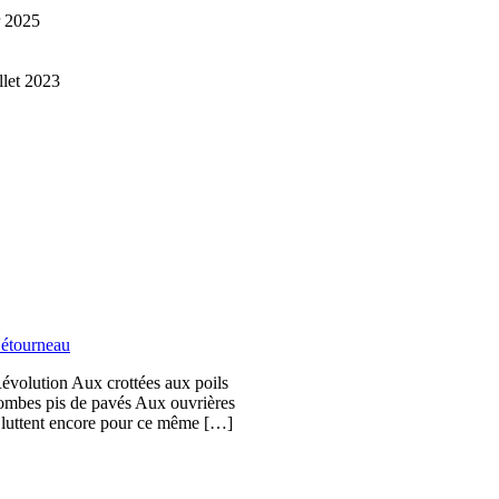
r 2025
illet 2023
étourneau
Révolution Aux crottées aux poils
bombes pis de pavés Aux ouvrières
i luttent encore pour ce même […]