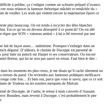
difficile à prédire, ça s’enligne comme un scénario préparé d’avance.
ncore nous relancer la fameuse rhétorique mâchée et remâchée du «
rain de rouiller. Les seuls qui visitent encore la majestueuse épave ce
 reste plus beaucoup. On est rendu à recycler des têtes blanches
hui. Est-ce qu’on est devenu désespéré à ce point-là? On est allé
on règne que SON « vaisseau amiral » à lui a été renversé par une
 se fait de façon assez… stalinienne. Pourquoi s’enfarger dans un
putsch déguisé. D’ailleurs, le chemin de Duceppe est parsemé de
Jack pour faire un putsch sur Harper et ses conservateurs. Ou encore
el Breton, qui lui ne sera pas sauvé en retour. Faut bien le dire :
dans les moments les plus creux, je me disais qu’il cache sûrement un
os erreurs du passé. On reviendra aux fameuses politiques inefficaces
ouge cette fois… Et bien oui, parce que vous le savez, que ce ce soit
ifiants de Trudeau ou les sourires mesquins de Mulcair.
firmé de Duceppe, de l’autre, le retour à mots couverts d’Aussant.
 avec Beaulieu, mais revenir à Duceppe, c’est probablement le pire
r.