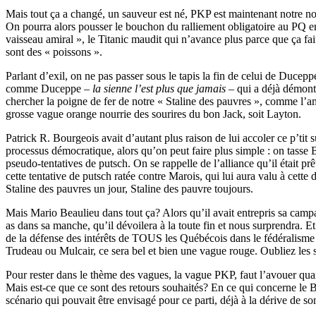
Mais tout ça a changé, un sauveur est né, PKP est maintenant notre nou
On pourra alors pousser le bouchon du ralliement obligatoire au PQ e
vaisseau amiral », le Titanic maudit qui n’avance plus parce que ça fait
sont des « poissons ».
Parlant d’exil, on ne pas passer sous le tapis la fin de celui de Duce
comme Duceppe –
la sienne l’est plus que jamais
– qui a déjà démontr
chercher la poigne de fer de notre « Staline des pauvres », comme l’a
grosse vague orange nourrie des sourires du bon Jack, soit Layton.
Patrick R. Bourgeois avait d’autant plus raison de lui accoler ce p’ti
processus démocratique, alors qu’on peut faire plus simple : on tasse
pseudo-tentatives de putsch. On se rappelle de l’alliance qu’il était pr
cette tentative de putsch ratée contre Marois, qui lui aura valu à cett
Staline des pauvres un jour, Staline des pauvre toujours.
Mais Mario Beaulieu dans tout ça? Alors qu’il avait entrepris sa cam
as dans sa manche, qu’il dévoilera à la toute fin et nous surprendra. 
de la défense des intérêts de TOUS les Québécois dans le fédéralisme
Trudeau ou Mulcair, ce sera bel et bien une vague rouge. Oubliez les so
Pour rester dans le thème des vagues, la vague PKP, faut l’avouer quan
Mais est-ce que ce sont des retours souhaités? En ce qui concerne le B
scénario qui pouvait être envisagé pour ce parti, déjà à la dérive de s