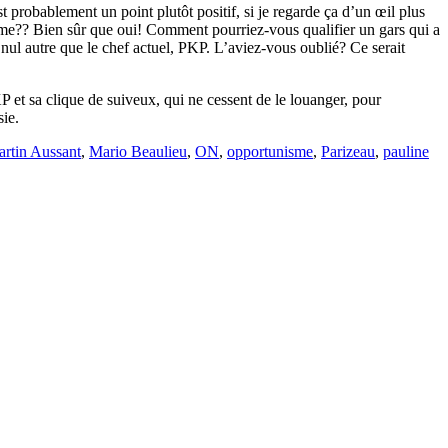
probablement un point plutôt positif, si je regarde ça d’un œil plus
nisme?? Bien sûr que oui! Comment pourriez-vous qualifier un gars qui a
nul autre que le chef actuel, PKP. L’aviez-vous oublié? Ce serait
P et sa clique de suiveux, qui ne cessent de le louanger, pour
sie.
rtin Aussant
,
Mario Beaulieu
,
ON
,
opportunisme
,
Parizeau
,
pauline