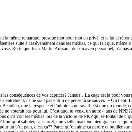
t la même remarque, presque mot pour mot en privé, et je lui ai répondu q
ésentées suite à cet événement dans les médias, ce qui fait que, même si 
e vase. Reste que Jean-Martin Aussant, de son aveu personnel, n’a pas a
 les conséquences de vos caprices? Jamais…La cage est là pour vous pro
s s’entretuent, ils ne sont pas entrin de penser à se sauver. » Ou tient
Beaulieu, que je respecte et j’admire son travail. Est que du monde, co
onde ne voterait pas pour lui. C’est quoi tu veux, un autre 4 ans de N
u’à voir les médias lors de la victoire de PKP qui se foutait de c’qu
 Pourquoi saboter, sans arrêt, une vieille machine bien graisseuse qui ne 
our un p’tit pain, c’est ça?? Parce qu’on aime ça perdre et brailler sur 