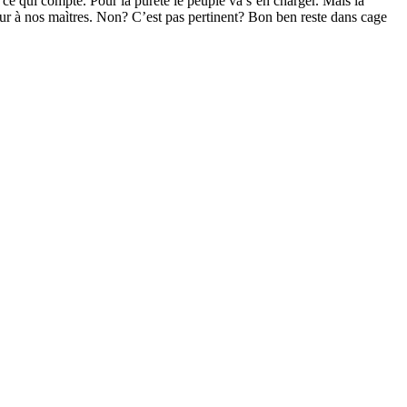
 ce qui compte. Pour la pureté le peuple va s’en charger. Mais la
 peur à nos maìtres. Non? C’est pas pertinent? Bon ben reste dans cage