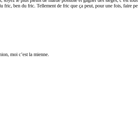
soyez le plus pleins de marde possible et gagner des sièges, c’est tous
du fric, ben du fric. Tellement de fric que ça peut, pour une fois, faire
nion, moi c’est la mienne.