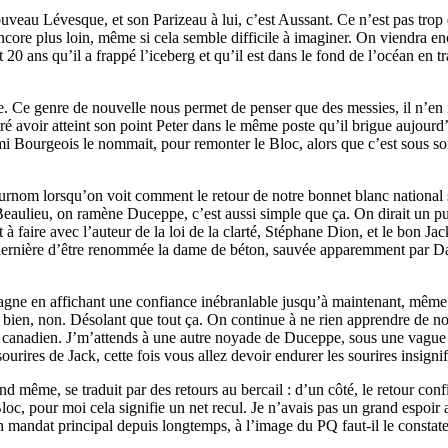
veau Lévesque, et son Parizeau à lui, c’est Aussant. Ce n’est pas trop 
ncore plus loin, même si cela semble difficile à imaginer. On viendra e
 20 ans qu’il a frappé l’iceberg et qu’il est dans le fond de l’océan en t
ppe. Ce genre de nouvelle nous permet de penser que des messies, il n’en
é avoir atteint son point Peter dans le même poste qu’il brigue aujourd’
mi Bourgeois le nommait, pour remonter le Bloc, alors que c’est sous s
t surnom lorsqu’on voit comment le retour de notre bonnet blanc national
 Beaulieu, on ramène Duceppe, c’est aussi simple que ça. On dirait un 
êt à faire avec l’auteur de la loi de la clarté, Stéphane Dion, et le bon 
e dernière d’être renommée la dame de béton, sauvée apparemment par Dani
pagne en affichant une confiance inébranlable jusqu’à maintenant, même 
Et bien, non. Désolant que tout ça. On continue à ne rien apprendre de n
 canadien. J’m’attends à une autre noyade de Duceppe, sous une vague r
urires de Jack, cette fois vous allez devoir endurer les sourires insign
d même, se traduit par des retours au bercail : d’un côté, le retour con
loc, pour moi cela signifie un net recul. Je n’avais pas un grand espoir
on mandat principal depuis longtemps, à l’image du PQ faut-il le constate