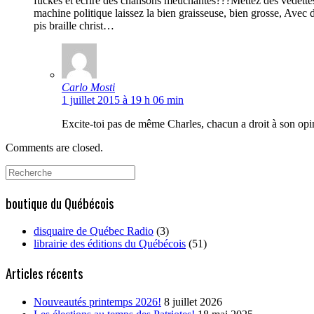
fuckés et écrire des chansons meuchantes???Mettez des vedettes, 
machine politique laissez la bien graisseuse, bien grosse, Avec 
pis braille christ…
Carlo Mosti
1 juillet 2015 à 19 h 06 min
Excite-toi pas de même Charles, chacun a droit à son opi
Comments are closed.
Search
for:
boutique du Québécois
disquaire de Québec Radio
(3)
librairie des éditions du Québécois
(51)
Articles récents
Nouveautés printemps 2026!
8 juillet 2026