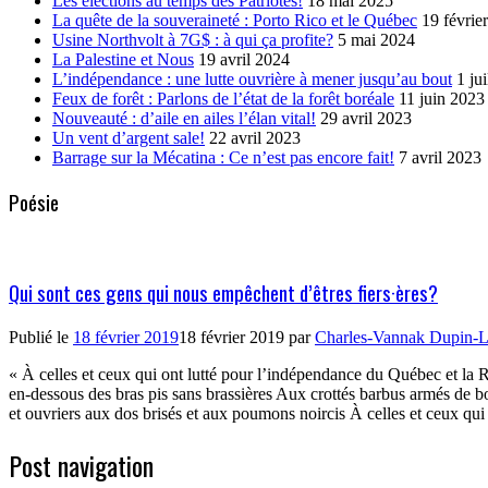
Les élections au temps des Patriotes!
18 mai 2025
La quête de la souveraineté : Porto Rico et le Québec
19 févrie
Usine Northvolt à 7G$ : à qui ça profite?
5 mai 2024
La Palestine et Nous
19 avril 2024
L’indépendance : une lutte ouvrière à mener jusqu’au bout
1 ju
Feux de forêt : Parlons de l’état de la forêt boréale
11 juin 2023
Nouveauté : d’aile en ailes l’élan vital!
29 avril 2023
Un vent d’argent sale!
22 avril 2023
Barrage sur la Mécatina : Ce n’est pas encore fait!
7 avril 2023
Poésie
Qui sont ces gens qui nous empêchent d’êtres fiers·ères?
Publié le
18 février 2019
18 février 2019
par
Charles-Vannak Dupin-L
« À celles et ceux qui ont lutté pour l’indépendance du Québec et la 
en-dessous des bras pis sans brassières Aux crottés barbus armés de 
et ouvriers aux dos brisés et aux poumons noircis À celles et ceux qu
Post navigation