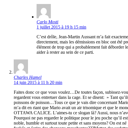
Carlo Mosti
1 juillet 2015 à 19 h 15 min
C’est drôle, Jean-Martin Aussant m’a fait exactemen
directement, mais les démissions en bloc ont été pr
élément de trop qui a probablement fait déborder l
aider à rester au sein de ce parti.
Charles Hamel
14 juin 2015 à 11 h 20 min
Faites donc ce que vous voulez…De toutes façon, subissez-vous
regardent vous entretuer dans la cage. Et se disent: » Tant qu’il
poissons de poisson…Tous ce que je vais dire concernant Mario 
m’a dit en riant que Mario avait un air trisomique et que le m
OTTAWA CALICE. L’aimes-tu ce slogan là? Aussi, nous n’avons q
Pourquoi ne pas regarder le politique pour le jeu poche qu’il est?
noble, humble et surtout toute petite et sans moyens? On est né p