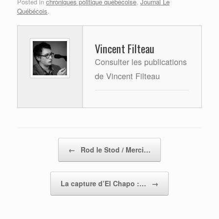
Posted in
chroniques politique québécoise
,
Journal Le
Québécois
.
Vincent Filteau
Consulter les publications
de Vincent Filteau
Post navigation
←
Rod le Stod / Merci…
La capture d’El Chapo :…
→