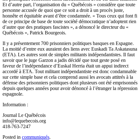
Et d’autre part, l’organisation du « Québécois » considère que toute
personne accusée de quoi que ce soit a droit à un procès juste,
honnête et équitable avant d’être condamnée. « Tous ceux qui font fi
de ce principe de base de toute société démocratique n’adoptent rien
d’autre que des pratiques fascistes », a dénoncé le directeur du «
Québécois », Patrick Bourgeois.
Il y a présentement 700 prisonniers politiques basques en Espagne.
La moitié d’entre eux auraient des liens avec Euskadi Ta Askatasuna
(ETA). Les autres sont de simples militants indépendantistes. Il faut
savoir que le juge Garzon a jadis décidé que tout geste posé en
faveur de l’indépendance d’Euskal Herria était un appui indirect
accordé à ETA. Tout militant indépendantiste est donc condamnable
sur cette simple base et cela comprend aussi les avocats attitrés à la
défense des prisonniers politiques dont plusieurs ont été emprisonnés
depuis quelques années pour avoir dénoncé à l’étranger la répression
espagnole.
Information :
Journal Le Québécois
info@lequebecois.org
418-763-7247
Posted in
communiqués
.