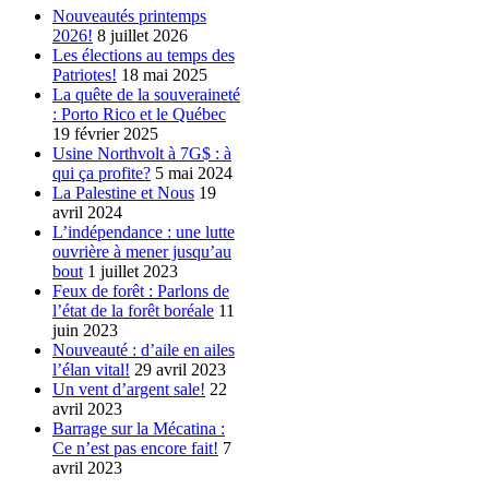
Nouveautés printemps
2026!
8 juillet 2026
Les élections au temps des
Patriotes!
18 mai 2025
La quête de la souveraineté
: Porto Rico et le Québec
19 février 2025
Usine Northvolt à 7G$ : à
qui ça profite?
5 mai 2024
La Palestine et Nous
19
avril 2024
L’indépendance : une lutte
ouvrière à mener jusqu’au
bout
1 juillet 2023
Feux de forêt : Parlons de
l’état de la forêt boréale
11
juin 2023
Nouveauté : d’aile en ailes
l’élan vital!
29 avril 2023
Un vent d’argent sale!
22
avril 2023
Barrage sur la Mécatina :
Ce n’est pas encore fait!
7
avril 2023