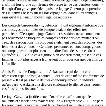
défendre. Xabi Larralde, militant abertzale (gauche indépendantiste),
a affirmé lors d’une conférence de presse tenue ces derniers jours : «
Il s’agit d’un grave précédent puisque le juge Garzon peut prendre
des initiatives basées sur les lois espagnoles, dans l’État français,
sans qu’il y ait aucun moyen légal de recours ».
Les contacts basques du « Québécois » l’ont également informé que
ces blocages de comptes de banque avaient des effets très
pernicieux. C’est que le juge Garzon et ses sbires ne se contentent
pas seulement de bloquer les comptes personnels des militants ou
ceux des associations, ils bloquent également ceux des proches, des
femmes et des enfants. « Certaines personnes et leurs compagnons
ou compagnes n’ont plus rien », de dire l’une des sources du «
Québécois ». Ce que cela signifie bien concrètement, c’est que ces
familles n’ont plus accès à leur argent pour pourvoir aux besoins de
la famille.
Anais Funosa de l’organisation Askatasuna (qui dénonce la
répression espagnoliste) a soutenu, lors de cette même conférence de
presse: « Il est plus facile de tuer économiquement un individu
qu’un parti ». Askatasuna déplore également le silence dans lequel
ces faits répressifs sont faits.
Le juge Garzon a justifié cette démarche en affirmant que les
militants et associations avaient reçu de « l’argent sale ». D’une part,
les principaux concernés nient farouchement avoir été ainsi financés.