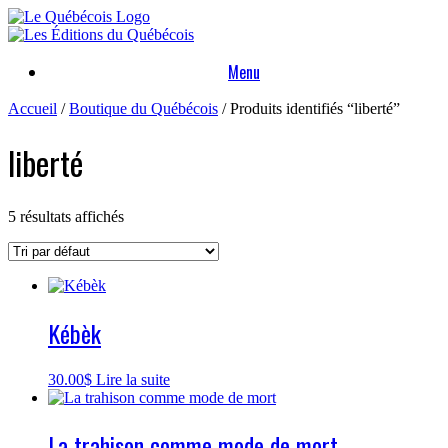
Skip
to
content
Menu
Accueil
/
Boutique du Québécois
/ Produits identifiés “liberté”
liberté
5 résultats affichés
Kébèk
30.00
$
Lire la suite
La trahison comme mode de mort