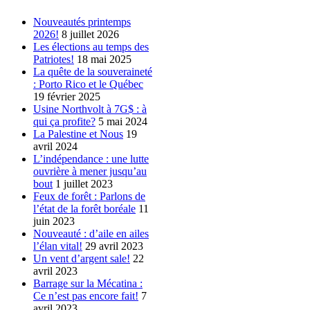
Nouveautés printemps
2026!
8 juillet 2026
Les élections au temps des
Patriotes!
18 mai 2025
La quête de la souveraineté
: Porto Rico et le Québec
19 février 2025
Usine Northvolt à 7G$ : à
qui ça profite?
5 mai 2024
La Palestine et Nous
19
avril 2024
L’indépendance : une lutte
ouvrière à mener jusqu’au
bout
1 juillet 2023
Feux de forêt : Parlons de
l’état de la forêt boréale
11
juin 2023
Nouveauté : d’aile en ailes
l’élan vital!
29 avril 2023
Un vent d’argent sale!
22
avril 2023
Barrage sur la Mécatina :
Ce n’est pas encore fait!
7
avril 2023