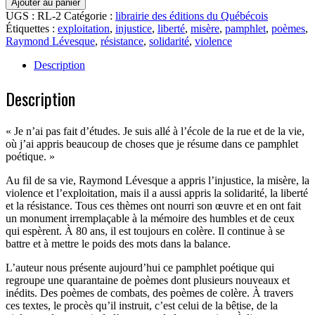
Ajouter au panier
Le
UGS :
RL-2
Catégorie :
librairie des éditions du Québécois
Procès
Étiquettes :
exploitation
,
injustice
,
liberté
,
misère
,
pamphlet
,
poèmes
,
Raymond Lévesque
,
résistance
,
solidarité
,
violence
Description
Description
« Je n’ai pas fait d’études. Je suis allé à l’école de la rue et de la vie,
où j’ai appris beaucoup de choses que je résume dans ce pamphlet
poétique. »
Au fil de sa vie, Raymond Lévesque a appris l’injustice, la misère, la
violence et l’exploitation, mais il a aussi appris la solidarité, la liberté
et la résistance. Tous ces thèmes ont nourri son œuvre et en ont fait
un monument irremplaçable à la mémoire des humbles et de ceux
qui espèrent. À 80 ans, il est toujours en colère. Il continue à se
battre et à mettre le poids des mots dans la balance.
L’auteur nous présente aujourd’hui ce pamphlet poétique qui
regroupe une quarantaine de poèmes dont plusieurs nouveaux et
inédits. Des poèmes de combats, des poèmes de colère. À travers
ces textes, le procès qu’il instruit, c’est celui de la bêtise, de la