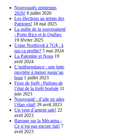
Nouveautés printemps
2026!
8 juillet 2026
Les élections au temps des
Patriotes!
18 mai 2025
La quête de la souveraineté
: Porto Rico et le Québec
19 février 2025
Usine Northvolt à 7G$ : à
qui ça profite?
5 mai 2024
La Palestine et Nous
19
avril 2024
L’indépendance : une lutte
ouvrière à mener jusqu’au
bout
1 juillet 2023
Feux de forêt : Parlons de
l’état de la forêt boréale
11
juin 2023
Nouveauté : d’aile en ailes
l’élan vital!
29 avril 2023
Un vent d’argent sale!
22
avril 2023
Barrage sur la Mécatina :
Ce n’est pas encore fait!
7
avril 2023