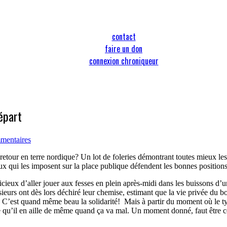
contact
faire un don
connexion chroniqueur
départ
mentaires
etour en terre nordique? Un lot de foleries démontrant toutes mieux les u
ux qui les imposent sur la place publique défendent les bonnes positions
icieux d’aller jouer aux fesses en plein après-midi dans les buissons d’
ieurs ont dès lors déchiré leur chemise, estimant que la vie privée du b
. C’est quand même beau la solidarité! Mais à partir du moment où le typ
onne qu’il en aille de même quand ça va mal. Un moment donné, faut être c