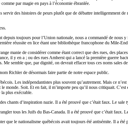
rme comme par magie en pays à l’économie ébranlée.
ous servir des histoires de peurs plutôt que de débattre intelligemment 
ess.
tant depuis toujours pour l’Union nationale, nous a commandé de nous y 
remière réussite en lice étant une bibliothèque francophone du Mile-End
ge manie de considérer comme étant correct que des rues, des places o
rance, il y en a ; ou des rues Amherst qui a lancé la première guerre ba
s. Me semble que, par dignité, on devrait effacer tous ces noms sales de
e nom Richler de désormais faire partie de notre espace public.
ébécois. Les indépendantistes plus souvent qu’autrement. Mais ce n’est 
 le monde. Soit. Et en fait, il m’importe peu qu’il nous critiquait. C’est
 la plus exécrable.
es chants d’inspiration nazie. Il a été prouvé que c’était faux. Le sale 
angler tous les Juifs du Bas-Canada. Il a été prouvé que c’était faux. Le
ter que le nationalisme québécois avait toujours été antisémite. Il a été 