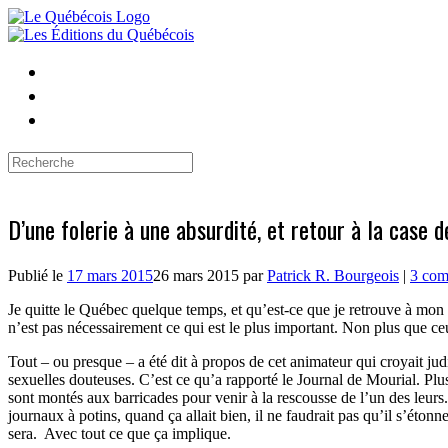
Skip
to
content
Search
for:
D’une folerie à une absurdité, et retour à la case 
Publié le
17 mars 2015
26 mars 2015
par
Patrick R. Bourgeois
|
3 com
Je quitte le Québec quelque temps, et qu’est-ce que je retrouve à mon r
n’est pas nécessairement ce qui est le plus important. Non plus que ce
Tout – ou presque – a été dit à propos de cet animateur qui croyait jud
sexuelles douteuses. C’est ce qu’a rapporté le Journal de Mourial. Plus
sont montés aux barricades pour venir à la rescousse de l’un des leurs
journaux à potins, quand ça allait bien, il ne faudrait pas qu’il s’ét
sera. Avec tout ce que ça implique.