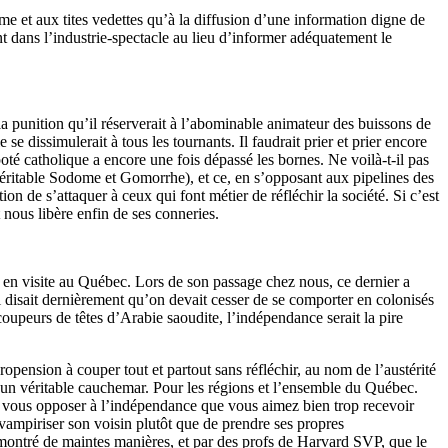
e et aux tites vedettes qu’à la diffusion d’une information digne de
t dans l’industrie-spectacle au lieu d’informer adéquatement le
la punition qu’il réserverait à l’abominable animateur des buissons de
e dissimulerait à tous les tournants. Il faudrait prier et prier encore
oté catholique a encore une fois dépassé les bornes. Ne voilà-t-il pas
 véritable Sodome et Gomorrhe), et ce, en s’opposant aux pipelines des
de s’attaquer à ceux qui font métier de réfléchir la société. Si c’est
 nous libère enfin de ses conneries.
t en visite au Québec. Lors de son passage chez nous, ce dernier a
 disait dernièrement qu’on devait cesser de se comporter en colonisés
coupeurs de têtes d’Arabie saoudite, l’indépendance serait la pire
opension à couper tout et partout sans réfléchir, au nom de l’austérité
st un véritable cauchemar. Pour les régions et l’ensemble du Québec.
vous opposer à l’indépendance que vous aimez bien trop recevoir
vampiriser son voisin plutôt que de prendre ses propres
démontré de maintes manières, et par des profs de Harvard SVP, que le