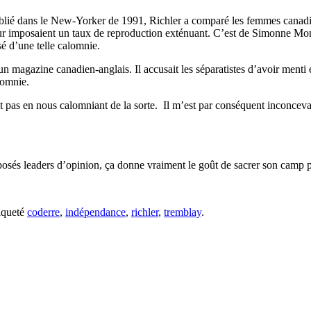
publié dans le New-Yorker de 1991, Richler a comparé les femmes canadien
eur imposaient un taux de reproduction exténuant. C’est de Simonne Mon
sé d’une telle calomnie.
magazine canadien-anglais. Il accusait les séparatistes d’avoir menti et 
lomnie.
 pas en nous calomniant de la sorte. Il m’est par conséquent inconceva
sés leaders d’opinion, ça donne vraiment le goût de sacrer son camp 
iqueté
coderre
,
indépendance
,
richler
,
tremblay
.