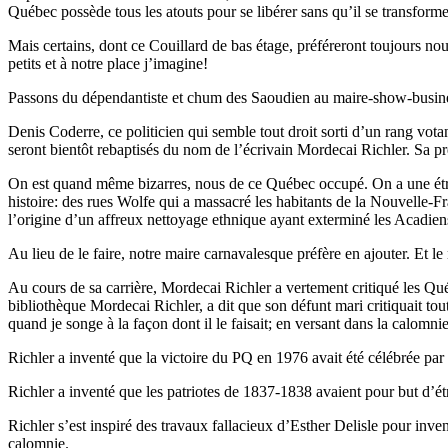
Québec possède tous les atouts pour se libérer sans qu’il se transfo
Mais certains, dont ce Couillard de bas étage, préféreront toujours n
petits et à notre place j’imagine!
Passons du dépendantiste et chum des Saoudien au maire-show-busin
Denis Coderre, ce politicien qui semble tout droit sorti d’un rang vo
seront bientôt rebaptisés du nom de l’écrivain Mordecai Richler. Sa p
On est quand même bizarres, nous de ce Québec occupé. On a une étran
histoire: des rues Wolfe qui a massacré les habitants de la Nouvelle-F
l’origine d’un affreux nettoyage ethnique ayant exterminé les Acadien
Au lieu de le faire, notre maire carnavalesque préfère en ajouter. Et l
Au cours de sa carrière, Mordecai Richler a vertement critiqué les Qu
bibliothèque Mordecai Richler, a dit que son défunt mari critiquait tout
quand je songe à la façon dont il le faisait; en versant dans la calomnie
Richler a inventé que la victoire du PQ en 1976 avait été célébrée par d
Richler a inventé que les patriotes de 1837-1838 avaient pour but d’étr
Richler s’est inspiré des travaux fallacieux d’Esther Delisle pour inven
calomnie.