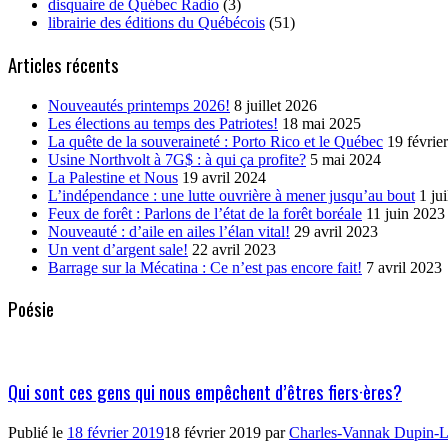
disquaire de Québec Radio
(3)
librairie des éditions du Québécois
(51)
Articles récents
Nouveautés printemps 2026!
8 juillet 2026
Les élections au temps des Patriotes!
18 mai 2025
La quête de la souveraineté : Porto Rico et le Québec
19 févrie
Usine Northvolt à 7G$ : à qui ça profite?
5 mai 2024
La Palestine et Nous
19 avril 2024
L’indépendance : une lutte ouvrière à mener jusqu’au bout
1 ju
Feux de forêt : Parlons de l’état de la forêt boréale
11 juin 2023
Nouveauté : d’aile en ailes l’élan vital!
29 avril 2023
Un vent d’argent sale!
22 avril 2023
Barrage sur la Mécatina : Ce n’est pas encore fait!
7 avril 2023
Poésie
Qui sont ces gens qui nous empêchent d’êtres fiers·ères?
Publié le
18 février 2019
18 février 2019
par
Charles-Vannak Dupin-L