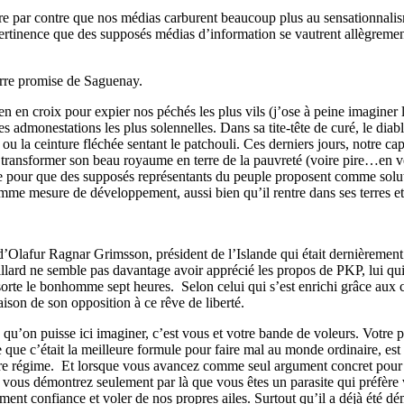
re par contre que nos médias carburent beaucoup plus au sensationnalism
pertinence que des supposés médias d’information se vautrent allègremen
erre promise de Saguenay.
en en croix pour expier nos péchés les plus vils (j’ose à peine imaginer 
dmonestations les plus solennelles. Dans sa tite-tête de curé, le diable s
u la ceinture fléchée sentant le patchouli. Ces derniers jours, notre cap
n de transformer son beau royaume en terre de la pauvreté (voire pire…en
pour que des supposés représentants du peuple proposent comme solution 
mme mesure de développement, aussi bien qu’il rentre dans ses terres et
 d’Olafur Ragnar Grimsson, président de l’Islande qui était dernièremen
illard ne semble pas davantage avoir apprécié les propos de PKP, lui qui
ssorte le bonhomme sept heures. Selon celui qui s’est enrichi grâce aux 
son de son opposition à ce rêve de liberté.
u’on puisse ici imaginer, c’est vous et votre bande de voleurs. Votre pr
de que c’était la meilleure formule pour faire mal au monde ordinaire, e
tre régime. Et lorsque vous avancez comme seul argument concret pour 
 vous démontrez seulement par là que vous êtes un parasite qui préfère 
ment confiance et voler de nos propres ailes. Surtout qu’il a déjà été 