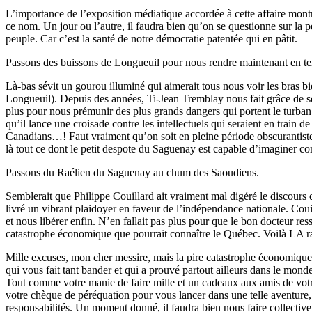
L’importance de l’exposition médiatique accordée à cette affaire mont
ce nom. Un jour ou l’autre, il faudra bien qu’on se questionne sur la 
peuple. Car c’est la santé de notre démocratie patentée qui en pâtit.
Passons des buissons de Longueuil pour nous rendre maintenant en t
Là-bas sévit un gourou illuminé qui aimerait tous nous voir les bras bi
Longueuil). Depuis des années, Ti-Jean Tremblay nous fait grâce de ses a
plus pour nous prémunir des plus grands dangers qui portent le turban o
qu’il lance une croisade contre les intellectuels qui seraient en trai
Canadians…! Faut vraiment qu’on soit en pleine période obscurantiste 
là tout ce dont le petit despote du Saguenay est capable d’imaginer co
Passons du Raélien du Saguenay au chum des Saoudiens.
Semblerait que Philippe Couillard ait vraiment mal digéré le discours
livré un vibrant plaidoyer en faveur de l’indépendance nationale. Cou
et nous libérer enfin. N’en fallait pas plus pour que le bon docteur re
catastrophe économique que pourrait connaître le Québec. Voilà LA rai
Mille excuses, mon cher messire, mais la pire catastrophe économique q
qui vous fait tant bander et qui a prouvé partout ailleurs dans le mon
Tout comme votre manie de faire mille et un cadeaux aux amis de vo
votre chèque de péréquation pour vous lancer dans une telle aventure,
responsabilités. Un moment donné, il faudra bien nous faire collective