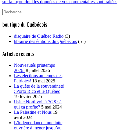
sur la façon dont les données de vos commentaires sont traitées
.
Search
for:
boutique du Québécois
disquaire de Québec Radio
(3)
librairie des éditions du Québécois
(51)
Articles récents
Nouveautés printemps
2026!
8 juillet 2026
Les élections au temps des
Patriotes!
18 mai 2025
La quête de la souveraineté
: Porto Rico et le Québec
19 février 2025
Usine Northvolt à 7G$ : à
qui ça profite?
5 mai 2024
La Palestine et Nous
19
avril 2024
L’indépendance : une lutte
ouvrière à mener jusqu’au