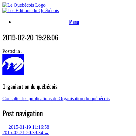
Skip
to
content
Menu
2015-02-20 19:28:06
Posted in .
Organisation du québécois
Consulter les publications de Organisation du québécois
Post navigation
←
2015-01-19 11:16:58
2015-02-21 20:39:34
→