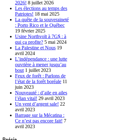
2026!
8 juillet 2026
Les élections au temps des
Patriotes!
18 mai 2025
La quête de la souveraineté
: Porto Rico et le Québec
19 février 2025
Usine Northvolt à 7G$ : à
qui ça profite?
5 mai 2024
La Palestine et Nous
19
avril 2024
L’indépendance : une lutte
ouvrière à mener jusqu’au
bout
1 juillet 2023
Feux de forêt : Parlons de
l’état de la forêt boréale
11
juin 2023
Nouveauté : d’aile en ailes
l’élan vital!
29 avril 2023
Un vent d’argent sale!
22
avril 2023
Barrage sur la Mécatina :
Ce n’est pas encore fait!
7
avril 2023
Poésie