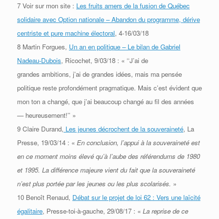
7 Voir sur mon site :
Les fruits amers de la fusion de Québec
solidaire avec Option nationale – Abandon du programme, dérive
centriste et pure machine électoral
, 4-16/03/18
8 Martin Forgues,
Un an en politique – Le bilan de Gabriel
Nadeau-Dubois
, Ricochet, 9/03/18 : « ‘‘J’ai de
grandes
ambitions, j’ai de grandes idées, mais ma pensée
politique reste profondément pragmatique. Mais c’est évident que
mon
ton a changé, que j’ai beaucoup changé au fil des années
— heureusement!’’ »
9 Claire Durand,
Les jeunes décrochent de la souveraineté
, La
Presse, 19/03/14 : «
En conclusion, l’appui à la
souveraineté est
en ce moment moins élevé qu’à l’aube des référendums de 1980
et 1995. La différence majeure vient du
fait que la souveraineté
n’est plus portée par les jeunes ou les plus scolarisés.
»
10 Benoît Renaud,
Débat sur le projet de loi 62 : Vers une laïcité
égalitaire
, Presse-toi-à-gauche, 29/08/17 : «
La reprise de
ce