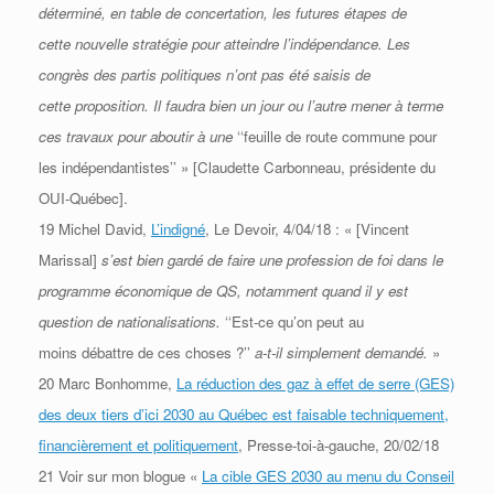
déterminé, en table de concertation, les futures étapes de
cette
nouvelle stratégie pour atteindre l’indépendance. Les
congrès des partis politiques n’ont pas été saisis de
cette
proposition. Il faudra bien un jour ou l’autre mener à terme
ces travaux pour aboutir à une
‘‘feuille de route commune
pour
les indépendantistes’’ » [Claudette Carbonneau, présidente du
OUI-Québec].
19 Michel David,
L’indigné
, Le Devoir, 4/04/18 : « [Vincent
Marissal]
s’est bien gardé de faire une profession de foi dans
le
programme économique de QS, notamment quand il y est
question de nationalisations.
‘‘Est-ce qu’on peut au
moins
débattre de ces choses ?’’
a-t-il simplement demandé.
»
20 Marc Bonhomme,
La réduction des gaz à effet de serre (GES)
des deux tiers d’ici 2030 au Québec est faisable techniquement,
financièrement et politiquement
, Presse-toi-à-gauche, 20/02/18
21 Voir sur mon blogue «
La cible GES 2030 au menu du Conseil