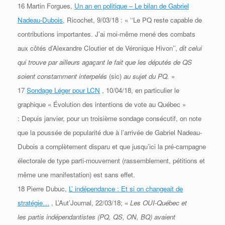
16 Martin Forgues,
Un an en politique – Le bilan de Gabriel
Nadeau-Dubois
, Ricochet, 9/03/18 : « ‘‘Le PQ reste capable
de
contributions importantes. J’ai moi-même mené des combats
aux côtés d’Alexandre Cloutier et de Véronique
Hivon’’,
dit celui
qui trouve par ailleurs agaçant le fait que les députés de QS
soient constamment interpelés
(sic)
au
sujet du PQ.
»
17
Sondage Léger pour LCN
, 10/04/18, en particulier le
graphique « Évolution des intentions de vote au Québec »
:
Depuis janvier, pour un troisième sondage consécutif, on note
que la poussée de popularité due à l’arrivée de Gabriel
Nadeau-
Dubois a complètement disparu et que jusqu’ici la pré-campagne
électorale de type parti-mouvement
(rassemblement, pétitions et
même une manifestation) est sans effet.
18 Pierre Dubuc,
L’ indépendance : Et si on changeait de
stratégie…
, L’Aut’Journal, 22/03/18; «
Les OUI-Québec et
les
partis indépendantistes (PQ, QS, ON, BQ) avaient