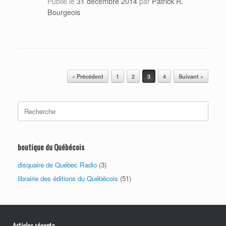
Patrick R.
Publié le
31 décembre 2014
par
Bourgeois
Post navigation
« Précédent
1
2
3
4
Suivant »
Search
for:
boutique du Québécois
disquaire de Québec Radio
(3)
librairie des éditions du Québécois
(51)
Articles récents