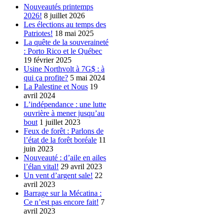
Nouveautés printemps
2026!
8 juillet 2026
Les élections au temps des
Patriotes!
18 mai 2025
La quête de la souveraineté
: Porto Rico et le Québec
19 février 2025
Usine Northvolt à 7G$ : à
qui ça profite?
5 mai 2024
La Palestine et Nous
19
avril 2024
L’indépendance : une lutte
ouvrière à mener jusqu’au
bout
1 juillet 2023
Feux de forêt : Parlons de
l’état de la forêt boréale
11
juin 2023
Nouveauté : d’aile en ailes
l’élan vital!
29 avril 2023
Un vent d’argent sale!
22
avril 2023
Barrage sur la Mécatina :
Ce n’est pas encore fait!
7
avril 2023