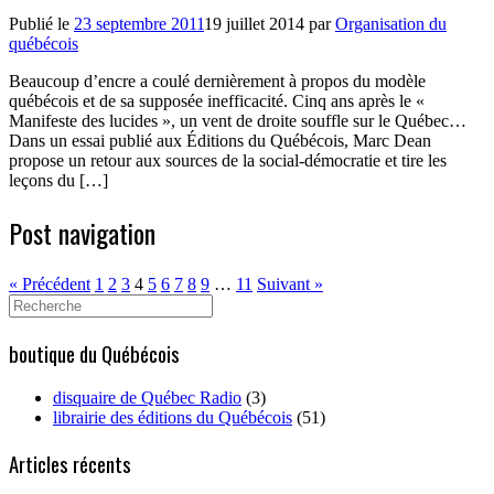
Publié le
23 septembre 2011
19 juillet 2014
par
Organisation du
québécois
Beaucoup d’encre a coulé dernièrement à propos du modèle
québécois et de sa supposée inefficacité. Cinq ans après le «
Manifeste des lucides », un vent de droite souffle sur le Québec…
Dans un essai publié aux Éditions du Québécois, Marc Dean
propose un retour aux sources de la social-démocratie et tire les
leçons du […]
Post navigation
« Précédent
1
2
3
4
5
6
7
8
9
…
11
Suivant »
Search
for:
boutique du Québécois
disquaire de Québec Radio
(3)
librairie des éditions du Québécois
(51)
Articles récents