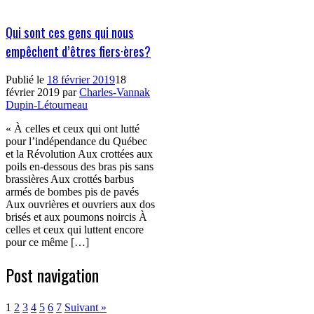
Qui sont ces gens qui nous
empêchent d’êtres fiers·ères?
Publié le
18 février 2019
18
février 2019
par
Charles-Vannak
Dupin-Létourneau
« À celles et ceux qui ont lutté
pour l’indépendance du Québec
et la Révolution Aux crottées aux
poils en-dessous des bras pis sans
brassières Aux crottés barbus
armés de bombes pis de pavés
Aux ouvrières et ouvriers aux dos
brisés et aux poumons noircis À
celles et ceux qui luttent encore
pour ce même […]
Post navigation
1
2
3
4
5
6
7
Suivant »