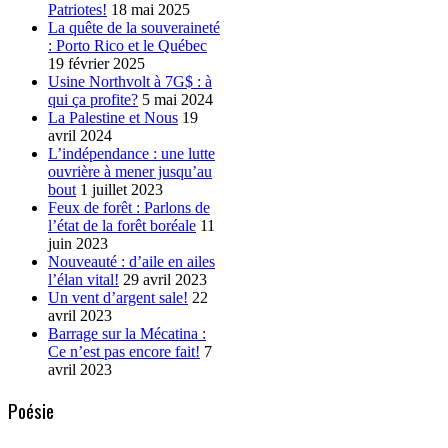
Patriotes!
18 mai 2025
La quête de la souveraineté
: Porto Rico et le Québec
19 février 2025
Usine Northvolt à 7G$ : à
qui ça profite?
5 mai 2024
La Palestine et Nous
19
avril 2024
L’indépendance : une lutte
ouvrière à mener jusqu’au
bout
1 juillet 2023
Feux de forêt : Parlons de
l’état de la forêt boréale
11
juin 2023
Nouveauté : d’aile en ailes
l’élan vital!
29 avril 2023
Un vent d’argent sale!
22
avril 2023
Barrage sur la Mécatina :
Ce n’est pas encore fait!
7
avril 2023
Poésie