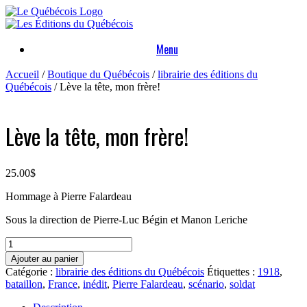
Skip
to
content
Menu
Accueil
/
Boutique du Québécois
/
librairie des éditions du
Québécois
/ Lève la tête, mon frère!
Lève la tête, mon frère!
25.00
$
Hommage à Pierre Falardeau
Sous la direction de Pierre-Luc Bégin et Manon Leriche
quantité
de
Ajouter au panier
Lève
Catégorie :
librairie des éditions du Québécois
Étiquettes :
1918
,
la
bataillon
,
France
,
inédit
,
Pierre Falardeau
,
scénario
,
soldat
tête,
mon