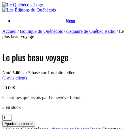
Skip
to
content
Menu
Accueil
/
Boutique du Québécois
/
disquaire de Québec Radio
/ Le
plus beau voyage
Le plus beau voyage
Noté
5.00
sur 5 basé sur
1
notation client
(
1
avis client)
20.00
$
Classiques québécois par Geneviève Lenoir.
3 en stock
quantité
de
Ajouter au panier
Le