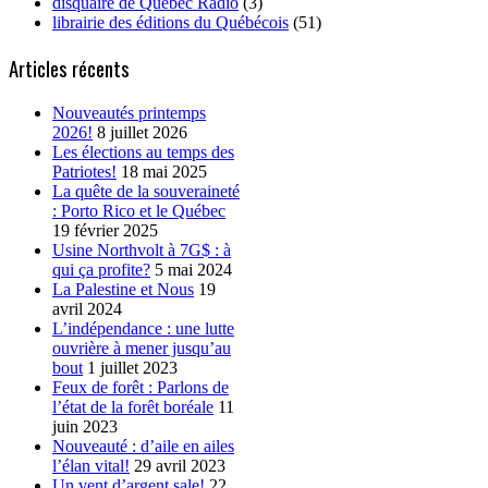
disquaire de Québec Radio
(3)
librairie des éditions du Québécois
(51)
Articles récents
Nouveautés printemps
2026!
8 juillet 2026
Les élections au temps des
Patriotes!
18 mai 2025
La quête de la souveraineté
: Porto Rico et le Québec
19 février 2025
Usine Northvolt à 7G$ : à
qui ça profite?
5 mai 2024
La Palestine et Nous
19
avril 2024
L’indépendance : une lutte
ouvrière à mener jusqu’au
bout
1 juillet 2023
Feux de forêt : Parlons de
l’état de la forêt boréale
11
juin 2023
Nouveauté : d’aile en ailes
l’élan vital!
29 avril 2023
Un vent d’argent sale!
22