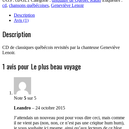
UGS :
cd-GL1
Catégorie :
disquaire de Québec Radio
Étiquettes :
plus
cd
,
chansons québécoises
,
Geneviève Lenoir
beau
voyage
Description
Avis (1)
Description
CD de classiques québécois revisités par la chanteuse Geneviève
Lenoir.
1 avis pour
Le plus beau voyage
Note
5
sur 5
Leandro
–
24 octobre 2015
J’attendais un nouveau post pour vous dire ceci, mais comme
il ne vient pas (non, non, ce n’est pas une criqitue hum hum),
je vous souhaite ici meame, ainsi qu’aux lecteurs de ce blog