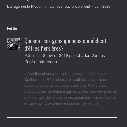
Barrage sur la Mécatina : Ce n’est pas encore fait!
7 avril 2023
Poésie
Qui sont ces gens qui nous empêchent
d’êtres fiers·ères?
Charles-Vannak
Publié le
18 février 2019
par
Dupin-Létourneau
« À celles et ceux qui ont lutté pour l’indépendance du
Québec et la Révolution Aux crottées aux poils en-
dessous des bras pis sans brassières Aux crottés
barbus armés de bombes pis de pavés Aux ouvrières et
ouvriers aux dos brisés et aux poumons noircis À celles
et ceux qui luttent encore pour ce même […]