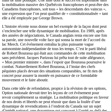
mais de lutte politique. Une lutte dont le succès est impensable sans
la mobilisation massive des Québécois francophones et peut-être des
Canadiens francophones, soit tous « les descendants des vaincus »,
une expression que l’on peut qualifier de « constitutionnalisée » tant
elle a été employée par George Brown.
L’histoire récente nous donne un bel exemple de la façon dont peut
s’enclencher une telle dynamique de mobilisation. En 1989, après
des années de négociations, le Canada anglais renia encore une fois
sa parole, une nouvelle volte face qui sonna la mort de l’accord du
lac Meech. Cet événement entraîna la plus puissante vague
autonomiste-indépendantiste de tous les temps. C’est le parti libéral
de Robert Bourassa qui était aux commandes de cette mobilisation
sans précédent. Jacques Parizeau lui prêta tout de suite allégeance,
« Mon premier ministre », dans l’espoir que Bourassa poursuive le
combat. Naturellement Robert Bourassa, à l’instar des chefs
péquistes placés devant des situations comparables, ne fit rien de
concret pour assurer la montée en puissance de ce formidable
mouvement et le faire aboutir.
Dans cette idée de refondation, propice à la révision de ses options,
Option nationale devrait tirer les leçons de cet événement pour
revoir complètement sa stratégie. La mobilisation politique en faveur
de nos droits et libertés ne peut réussir que dans la foulée d’une
dynamique de revendications à l’endroit du Canada sur un sujet
d’intérêt national, une dynamique qui concourt à l’unité au-delà des