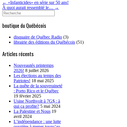
←
«Infanticides» en série sur 50 ans!
À quoi aurait ressemblé le…
→
Search
for:
boutique du Québécois
disquaire de Québec Radio
(3)
librairie des éditions du Québécois
(51)
Articles récents
Nouveautés printemps
2026!
8 juillet 2026
Les élections au temps des
Patriotes!
18 mai 2025
La quête de la souveraineté
: Porto Rico et le Québec
19 février 2025
Usine Northvolt à 7G$ : à
qui ça profite?
5 mai 2024
La Palestine et Nous
19
avril 2024
L’indépendance : une lutte
ouvrière à mener jusqu’au