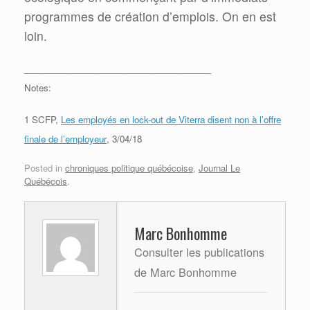
programmes de création d’emplois. On en est
loin.
___________________________
Notes:
1 SCFP,
Les employés en lock-out de Viterra disent non à l’offre
finale de l’employeur
, 3/04/18
Posted in
chroniques politique québécoise
,
Journal Le
Québécois
.
Marc Bonhomme
Consulter les publications
de Marc Bonhomme