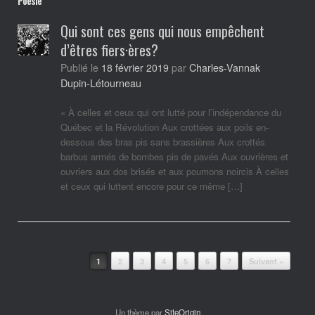
Poésie
Qui sont ces gens qui nous empêchent
d’êtres fiers·ères?
Charles-Vannak
Publié le
18 février 2019
par
Dupin-Létourneau
« À celles et ceux qui ont lutté pour l’indépendance du
Québec et la Révolution Aux crottées aux poils en-
dessous des bras pis sans brassières Aux crottés
barbus armés de bombes pis de pavés Aux ouvrières et
ouvriers aux dos brisés et aux poumons noircis À celles
et ceux qui luttent encore pour ce même […]
Post navigation
1
2
3
4
5
6
7
Suivant »
Un thème par
SiteOrigin