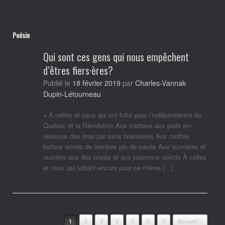
Poésie
Qui sont ces gens qui nous empêchent
d’êtres fiers·ères?
Charles-Vannak
Publié le
18 février 2019
par
Dupin-Létourneau
« À celles et ceux qui ont lutté pour l’indépendance du
Québec et la Révolution Aux crottées aux poils en-
dessous des bras pis sans brassières Aux crottés
barbus armés de bombes pis de pavés Aux ouvrières et
ouvriers aux dos brisés et aux poumons noircis À celles
et ceux qui luttent encore pour ce même […]
Post navigation
1
2
3
4
5
6
7
Suivant »