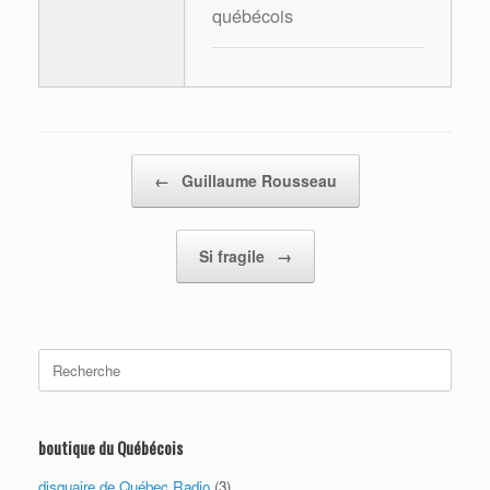
québécois
Post navigation
←
Guillaume Rousseau
Si fragile
→
Search
for:
boutique du Québécois
disquaire de Québec Radio
(3)