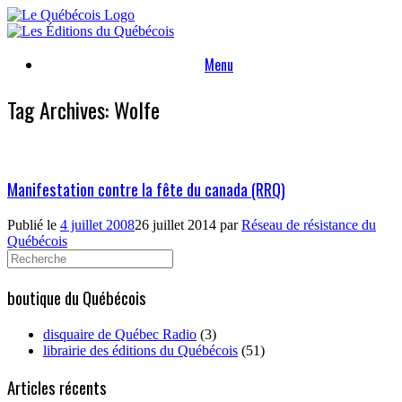
Skip
to
content
Menu
Tag Archives:
Wolfe
Manifestation contre la fête du canada (RRQ)
Publié le
4 juillet 2008
26 juillet 2014
par
Réseau de résistance du
Québécois
Search
for:
boutique du Québécois
disquaire de Québec Radio
(3)
librairie des éditions du Québécois
(51)
Articles récents