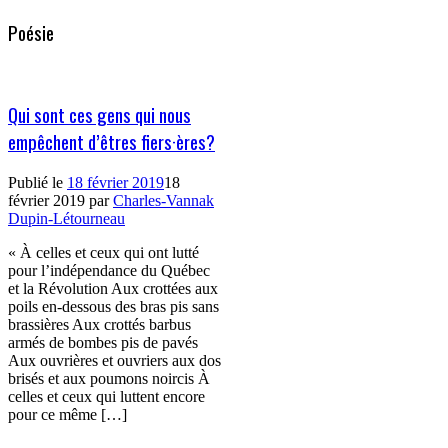
Poésie
Qui sont ces gens qui nous
empêchent d’êtres fiers·ères?
Publié le
18 février 2019
18
février 2019
par
Charles-Vannak
Dupin-Létourneau
« À celles et ceux qui ont lutté
pour l’indépendance du Québec
et la Révolution Aux crottées aux
poils en-dessous des bras pis sans
brassières Aux crottés barbus
armés de bombes pis de pavés
Aux ouvrières et ouvriers aux dos
brisés et aux poumons noircis À
celles et ceux qui luttent encore
pour ce même […]