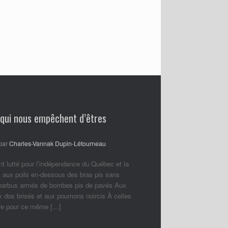
 qui nous empêchent d’êtres
par
Charles-Vannak Dupin-Létourneau
nt lutté pour l’indépendance du Québec et la
 aux poils en-dessous des bras pis sans
 barbus armés de bombes pis de pavés Aux
ux dos brisés et aux poumons noircis À celles
ore pour ce même […]