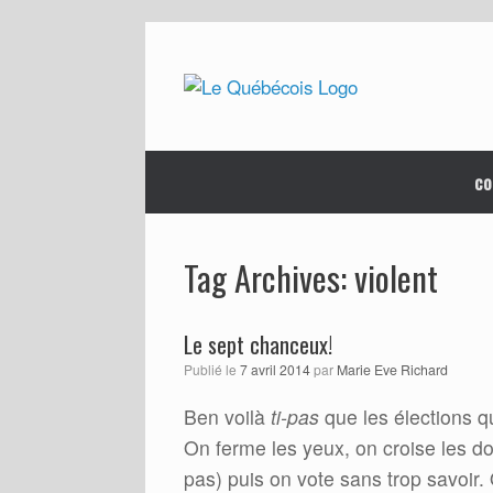
Skip
to
content
co
violent
Tag Archives:
Le sept chanceux!
Publié le
7 avril 2014
par
Marie Eve Richard
Ben voilà
ti-pas
que les élections qu
On ferme les yeux, on croise les doi
pas) puis on vote sans trop savoir. Q