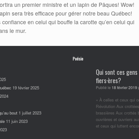
rtira un premier ministre et un lapin de Pâques! Wow!
 lapin sera très efficace pour gérer notre beau Québec!
 confiance en celui qui bouffe la carotte qu’en celui qui
ans le mur.
Poésie
Qui sont ces gens
fiers·ères?
025
 Québec
19 février 2025
Publié le
18 février 2019
 2024
« À celles et ceux qui o
Révolution Aux crottées
qu’au bout
1 juillet 2023
brassières Aux crottés
ouvrières et ouvriers a
ale
11 juin 2023
et ceux qui luttent enc
2023