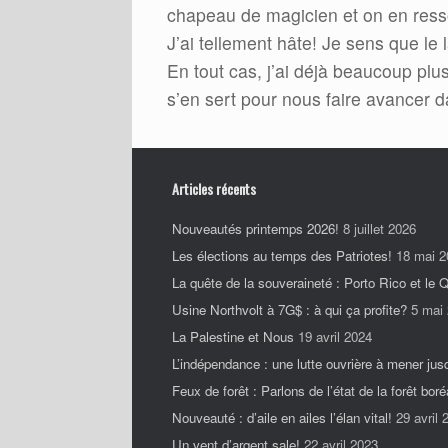
chapeau de magicien et on en resso
J’ai tellement hâte! Je sens que le
En tout cas, j’ai déjà beaucoup plus
s’en sert pour nous faire avancer d
Articles récents
Nouveautés printemps 2026!
8 juillet 2026
Les élections au temps des Patriotes!
18 mai 2
La quête de la souveraineté : Porto Rico et le
Usine Northvolt à 7G$ : à qui ça profite?
5 mai
La Palestine et Nous
19 avril 2024
L’indépendance : une lutte ouvrière à mener jus
Feux de forêt : Parlons de l’état de la forêt boré
Nouveauté : d’aile en ailes l’élan vital!
29 avril 
Un vent d’argent sale!
22 avril 2023