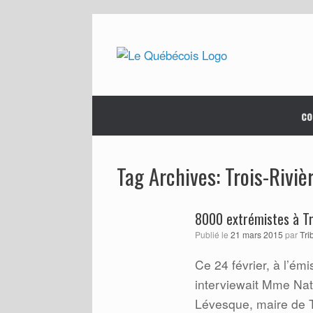
Skip
to
content
co
Trois-Riviè
Tag Archives:
8000 extrémistes à Tr
Publié le
21 mars 2015
par
Tri
Ce 24 février, à l’é
interviewait Mme Na
Lévesque, maire de Tr