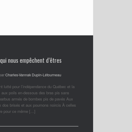
 qui nous empêchent d’êtres
par
Charles-Vannak Dupin-Létourneau
nt lutté pour l’indépendance du Québec et la
 aux poils en-dessous des bras pis sans
 barbus armés de bombes pis de pavés Aux
ux dos brisés et aux poumons noircis À celles
ore pour ce même […]