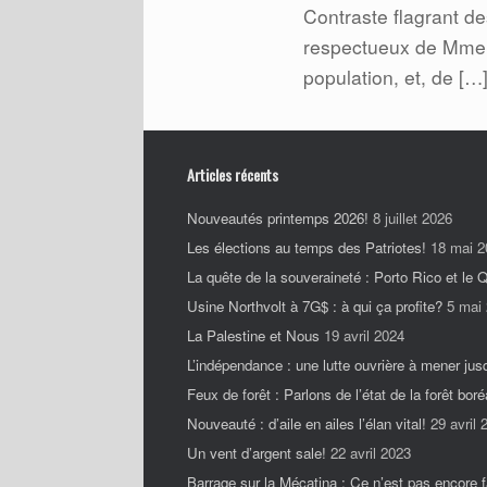
Contraste flagrant des
respectueux de Mme S
population, et, de […
Articles récents
Nouveautés printemps 2026!
8 juillet 2026
Les élections au temps des Patriotes!
18 mai 2
La quête de la souveraineté : Porto Rico et le
Usine Northvolt à 7G$ : à qui ça profite?
5 mai
La Palestine et Nous
19 avril 2024
L’indépendance : une lutte ouvrière à mener jus
Feux de forêt : Parlons de l’état de la forêt boré
Nouveauté : d’aile en ailes l’élan vital!
29 avril 
Un vent d’argent sale!
22 avril 2023
Barrage sur la Mécatina : Ce n’est pas encore fa