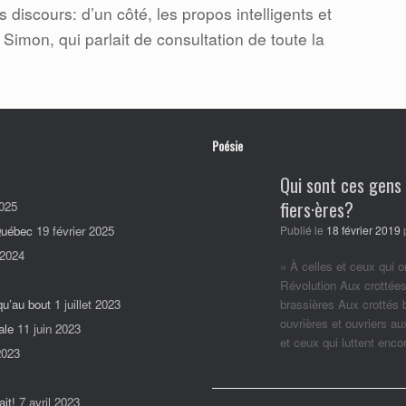
 discours: d’un côté, les propos intelligents et
imon, qui parlait de consultation de toute la
]
Poésie
Qui sont ces gens
fiers·ères?
025
 Québec
19 février 2025
Publié le
18 février 2019
 2024
« À celles et ceux qui o
Révolution Aux crottées
qu’au bout
1 juillet 2023
brassières Aux crottés
ouvrières et ouvriers a
ale
11 juin 2023
et ceux qui luttent enc
2023
it!
7 avril 2023