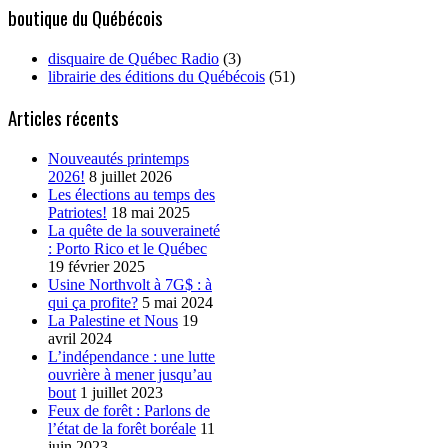
boutique du Québécois
disquaire de Québec Radio
(3)
librairie des éditions du Québécois
(51)
Articles récents
Nouveautés printemps
2026!
8 juillet 2026
Les élections au temps des
Patriotes!
18 mai 2025
La quête de la souveraineté
: Porto Rico et le Québec
19 février 2025
Usine Northvolt à 7G$ : à
qui ça profite?
5 mai 2024
La Palestine et Nous
19
avril 2024
L’indépendance : une lutte
ouvrière à mener jusqu’au
bout
1 juillet 2023
Feux de forêt : Parlons de
l’état de la forêt boréale
11
juin 2023