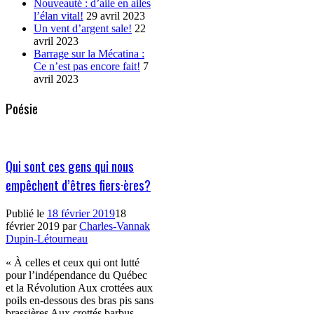
Nouveauté : d’aile en ailes
l’élan vital!
29 avril 2023
Un vent d’argent sale!
22
avril 2023
Barrage sur la Mécatina :
Ce n’est pas encore fait!
7
avril 2023
Poésie
Qui sont ces gens qui nous
empêchent d’êtres fiers·ères?
Publié le
18 février 2019
18
février 2019
par
Charles-Vannak
Dupin-Létourneau
« À celles et ceux qui ont lutté
pour l’indépendance du Québec
et la Révolution Aux crottées aux
poils en-dessous des bras pis sans
brassières Aux crottés barbus