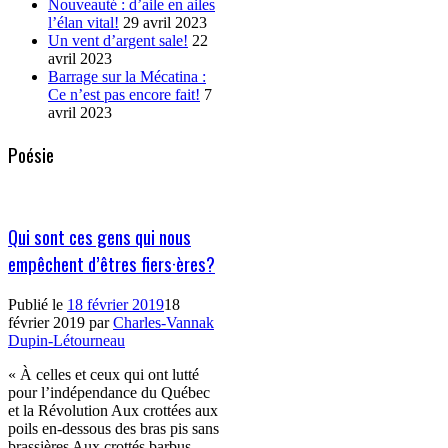
Nouveauté : d’aile en ailes
l’élan vital!
29 avril 2023
Un vent d’argent sale!
22
avril 2023
Barrage sur la Mécatina :
Ce n’est pas encore fait!
7
avril 2023
Poésie
Qui sont ces gens qui nous
empêchent d’êtres fiers·ères?
Publié le
18 février 2019
18
février 2019
par
Charles-Vannak
Dupin-Létourneau
« À celles et ceux qui ont lutté
pour l’indépendance du Québec
et la Révolution Aux crottées aux
poils en-dessous des bras pis sans
brassières Aux crottés barbus