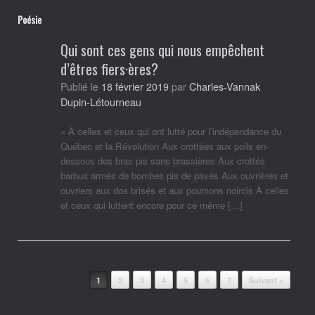
Poésie
Qui sont ces gens qui nous empêchent
d’êtres fiers·ères?
Charles-Vannak
Publié le
18 février 2019
par
Dupin-Létourneau
« À celles et ceux qui ont lutté pour l’indépendance du
Québec et la Révolution Aux crottées aux poils en-
dessous des bras pis sans brassières Aux crottés
barbus armés de bombes pis de pavés Aux ouvrières et
ouvriers aux dos brisés et aux poumons noircis À celles
et ceux qui luttent encore pour ce même […]
Post navigation
1
2
3
4
5
6
7
Suivant »