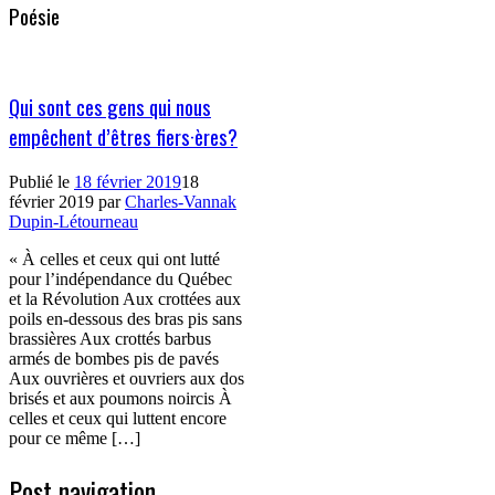
Poésie
Qui sont ces gens qui nous
empêchent d’êtres fiers·ères?
Publié le
18 février 2019
18
février 2019
par
Charles-Vannak
Dupin-Létourneau
« À celles et ceux qui ont lutté
pour l’indépendance du Québec
et la Révolution Aux crottées aux
poils en-dessous des bras pis sans
brassières Aux crottés barbus
armés de bombes pis de pavés
Aux ouvrières et ouvriers aux dos
brisés et aux poumons noircis À
celles et ceux qui luttent encore
pour ce même […]
Post navigation