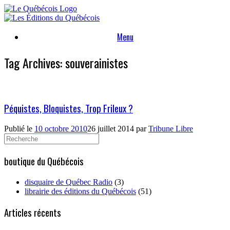
Skip
to
content
Menu
Tag Archives:
souverainistes
Péquistes, Bloquistes, Trop Frileux ?
Publié le
10 octobre 2010
26 juillet 2014
par
Tribune Libre
Search
for:
boutique du Québécois
disquaire de Québec Radio
(3)
librairie des éditions du Québécois
(51)
Articles récents