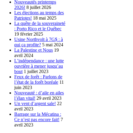
Nouveautés printemps
2026!
8 juillet 2026
Les élections au temps des
Patriotes!
18 mai 2025
La quête de la souveraineté
: Porto Rico et le Québec
19 février 2025
Usine Northvolt à 7G$ : à
qui ça profite?
5 mai 2024
La Palestine et Nous
19
avril 2024
L’indépendance : une lutte
ouvrière à mener jusqu’au
bout
1 juillet 2023
Feux de forêt : Parlons de
l’état de la forêt boréale
11
juin 2023
Nouveauté : d’aile en ailes
l’élan vital!
29 avril 2023
Un vent d’argent sale!
22
avril 2023
Barrage sur la Mécatina :
Ce n’est pas encore fait!
7
avril 2023