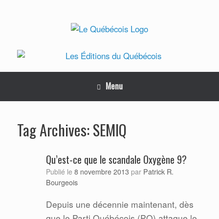
Skip
to
content
Menu
SEMIQ
Tag Archives:
Qu’est-ce que le scandale Oxygène 9?
Patrick R.
Publié le
8 novembre 2013
par
Bourgeois
Depuis une décennie maintenant, dès
que le Parti Québécois (PQ) attaque le