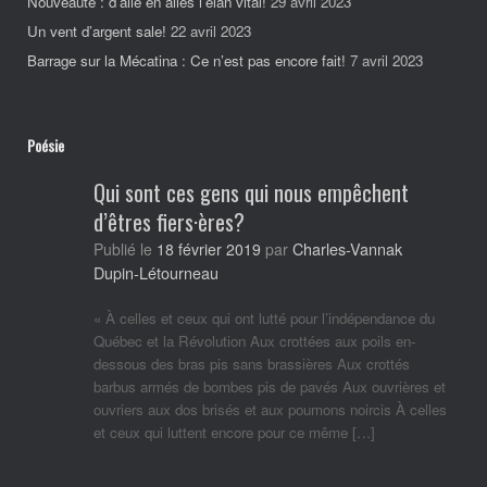
Nouveauté : d’aile en ailes l’élan vital!
29 avril 2023
Un vent d’argent sale!
22 avril 2023
Barrage sur la Mécatina : Ce n’est pas encore fait!
7 avril 2023
Poésie
Qui sont ces gens qui nous empêchent
d’êtres fiers·ères?
Charles-Vannak
Publié le
18 février 2019
par
Dupin-Létourneau
« À celles et ceux qui ont lutté pour l’indépendance du
Québec et la Révolution Aux crottées aux poils en-
dessous des bras pis sans brassières Aux crottés
barbus armés de bombes pis de pavés Aux ouvrières et
ouvriers aux dos brisés et aux poumons noircis À celles
et ceux qui luttent encore pour ce même […]